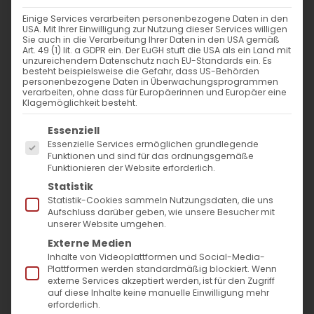
WANN
Einige Services verarbeiten personenbezogene Daten in den
USA. Mit Ihrer Einwilligung zur Nutzung dieser Services willigen
3. März 2024 - 29. November 2023
Sie auch in die Verarbeitung Ihrer Daten in den USA gemäß
Art. 49 (1) lit. a GDPR ein. Der EuGH stuft die USA als ein Land mit
12:00 - 10:53
unzureichendem Datenschutz nach EU-Standards ein. Es
besteht beispielsweise die Gefahr, dass US-Behörden
personenbezogene Daten in Überwachungsprogrammen
verarbeiten, ohne dass für Europäerinnen und Europäer eine
ZUM KALENDER HINZUFÜGEN
Klagemöglichkeit besteht.
Es folgt eine Liste der Service-Gruppen, für die
ICS herunterladen
Google Kalender
iCalendar
Office 365
Outlook Live
Essenziell
Essenzielle Services ermöglichen grundlegende
VERANSTALTUNGSTYP
Funktionen und sind für das ordnungsgemäße
Funktionieren der Website erforderlich.
Surb Patarag / Սուրբ Պատարագ
Statistik
Statistik-Cookies sammeln Nutzungsdaten, die uns
Aufschluss darüber geben, wie unsere Besucher mit
unserer Website umgehen.
Externe Medien
Անիրաւ տնտեսի կիւրակէ / Sonntag des
Inhalte von Videoplattformen und Social-Media-
Untreuen Verwalters
Plattformen werden standardmäßig blockiert. Wenn
externe Services akzeptiert werden, ist für den Zugriff
auf diese Inhalte keine manuelle Einwilligung mehr
erforderlich.