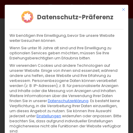
Zum
Facebook
X
Instagram
YouTube
Spotify
Telegram
LinkedIn
SoundCloud
Mit di
Inhalt
Datenschutz-Präferenz
springen
Wir benötigen Ihre Einwilligung, bevor Sie unsere Website
weiter besuchen können.
Wenn Sie unter 16 Jahre alt sind und Ihre Einwilligung zu
optionalen Services geben möchten, müssen Sie Ihre
Erziehungsberechtigten um Erlaubnis bitten.
Wir verwenden Cookies und andere Technologien auf
unserer Website. Einige von ihnen sind essenziell, während
andere uns helfen, diese Website und Ihre Erfahrung zu
Zurück
Vor
verbessern.
Personenbezogene Daten können verarbeitet
werden (z. B. IP-Adressen), z. B. für personalisierte Anzeigen
und Inhalte oder die Messung von Anzeigen und Inhalten.
Weitere Informationen über die Verwendung Ihrer Daten
finden Sie in unserer
Datenschutzerklärung
.
Es besteht keine
Սուրբ Պատարագ / Surb Patarag
Verpflichtung, in die Verarbeitung Ihrer Daten einzuwilligen,
um dieses Angebot zu nutzen.
Sie können Ihre Auswahl
3. März 2024
jederzeit unter
Einstellungen
widerrufen oder anpassen.
Bitte
beachten Sie, dass aufgrund individueller Einstellungen
möglicherweise nicht alle Funktionen der Website verfügbar
sind.