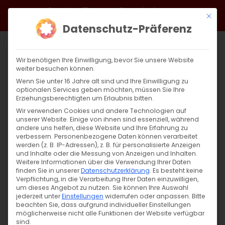
Zum
Facebook
X
Instagram
YouTube
Spotify
Telegram
LinkedIn
SoundCloud
Mit di
Inhalt
Datenschutz-Präferenz
springen
Wir benötigen Ihre Einwilligung, bevor Sie unsere Website
weiter besuchen können.
Wenn Sie unter 16 Jahre alt sind und Ihre Einwilligung zu
optionalen Services geben möchten, müssen Sie Ihre
Erziehungsberechtigten um Erlaubnis bitten.
Wir verwenden Cookies und andere Technologien auf
unserer Website. Einige von ihnen sind essenziell, während
andere uns helfen, diese Website und Ihre Erfahrung zu
Zurück
Vor
verbessern.
Personenbezogene Daten können verarbeitet
werden (z. B. IP-Adressen), z. B. für personalisierte Anzeigen
und Inhalte oder die Messung von Anzeigen und Inhalten.
Weitere Informationen über die Verwendung Ihrer Daten
finden Sie in unserer
Datenschutzerklärung
.
Es besteht keine
Սուրբ Պատարագ / Surb Patarag
Verpflichtung, in die Verarbeitung Ihrer Daten einzuwilligen,
um dieses Angebot zu nutzen.
Sie können Ihre Auswahl
21. Juli 2024
jederzeit unter
Einstellungen
widerrufen oder anpassen.
Bitte
beachten Sie, dass aufgrund individueller Einstellungen
möglicherweise nicht alle Funktionen der Website verfügbar
sind.