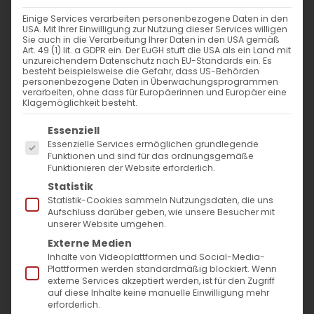
WANN
Einige Services verarbeiten personenbezogene Daten in den
USA. Mit Ihrer Einwilligung zur Nutzung dieser Services willigen
21. Juli 2024 - 29. November 2023
Sie auch in die Verarbeitung Ihrer Daten in den USA gemäß
Art. 49 (1) lit. a GDPR ein. Der EuGH stuft die USA als ein Land mit
12:00 - 10:53
unzureichendem Datenschutz nach EU-Standards ein. Es
besteht beispielsweise die Gefahr, dass US-Behörden
personenbezogene Daten in Überwachungsprogrammen
verarbeiten, ohne dass für Europäerinnen und Europäer eine
ZUM KALENDER HINZUFÜGEN
Klagemöglichkeit besteht.
Es folgt eine Liste der Service-Gruppen, für die
ICS herunterladen
Google Kalender
iCalendar
Office 365
Outlook Live
Essenziell
Essenzielle Services ermöglichen grundlegende
VERANSTALTUNGSTYP
Funktionen und sind für das ordnungsgemäße
Funktionieren der Website erforderlich.
Surb Patarag / Սուրբ Պատարագ
Statistik
Statistik-Cookies sammeln Nutzungsdaten, die uns
Aufschluss darüber geben, wie unsere Besucher mit
unserer Website umgehen.
Externe Medien
Գ կիւրակէ զկնի Վարդավառի / 3. Sonntag
Inhalte von Videoplattformen und Social-Media-
nach Wardawar
Plattformen werden standardmäßig blockiert. Wenn
externe Services akzeptiert werden, ist für den Zugriff
auf diese Inhalte keine manuelle Einwilligung mehr
erforderlich.