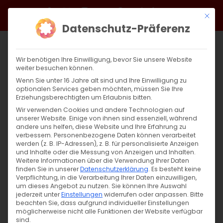
Zum
Facebook
X
Instagram
YouTube
Spotify
Telegram
LinkedIn
SoundCloud
Mit di
Inhalt
Datenschutz-Präferenz
springen
Wir benötigen Ihre Einwilligung, bevor Sie unsere Website
weiter besuchen können.
Wenn Sie unter 16 Jahre alt sind und Ihre Einwilligung zu
optionalen Services geben möchten, müssen Sie Ihre
Erziehungsberechtigten um Erlaubnis bitten.
Wir verwenden Cookies und andere Technologien auf
unserer Website. Einige von ihnen sind essenziell, während
andere uns helfen, diese Website und Ihre Erfahrung zu
Zurück
Vor
verbessern.
Personenbezogene Daten können verarbeitet
werden (z. B. IP-Adressen), z. B. für personalisierte Anzeigen
und Inhalte oder die Messung von Anzeigen und Inhalten.
Weitere Informationen über die Verwendung Ihrer Daten
finden Sie in unserer
Datenschutzerklärung
.
Es besteht keine
Der Festtag des Surb Sargis
Verpflichtung, in die Verarbeitung Ihrer Daten einzuwilligen,
um dieses Angebot zu nutzen.
Sie können Ihre Auswahl
27. Januar 2024
jederzeit unter
Einstellungen
widerrufen oder anpassen.
Bitte
beachten Sie, dass aufgrund individueller Einstellungen
möglicherweise nicht alle Funktionen der Website verfügbar
sind.