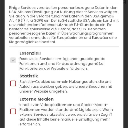
WANN
Einige Services verarbeiten personenbezogene Daten in den
USA. Mit Ihrer Einwilligung zur Nutzung dieser Services willigen
27. Januar 2024
Sie auch in die Verarbeitung Ihrer Daten in den USA gemäß
Art. 49 (1) lit. a GDPR ein. Der EuGH stuft die USA als ein Land mit
Ganztägig
unzureichendem Datenschutz nach EU-Standards ein. Es
besteht beispielsweise die Gefahr, dass US-Behörden
personenbezogene Daten in Überwachungsprogrammen
verarbeiten, ohne dass für Europäerinnen und Europäer eine
ZUM KALENDER HINZUFÜGEN
Klagemöglichkeit besteht.
Es folgt eine Liste der Service-Gruppen, für die
ICS herunterladen
Google Kalender
iCalendar
Office 365
Outlook Live
Essenziell
Essenzielle Services ermöglichen grundlegende
WO
Funktionen und sind für das ordnungsgemäße
Funktionieren der Website erforderlich.
Diözese der Armenischen
Statistik
Kirche in Deutschland
Statistik-Cookies sammeln Nutzungsdaten, die uns
Aufschluss darüber geben, wie unsere Besucher mit
Allensteiner Straße 5, Köln,
unserer Website umgehen.
50735
Externe Medien
Inhalte von Videoplattformen und Social-Media-
Plattformen werden standardmäßig blockiert. Wenn
VERANSTALTUNGSTYP
externe Services akzeptiert werden, ist für den Zugriff
auf diese Inhalte keine manuelle Einwilligung mehr
erforderlich.