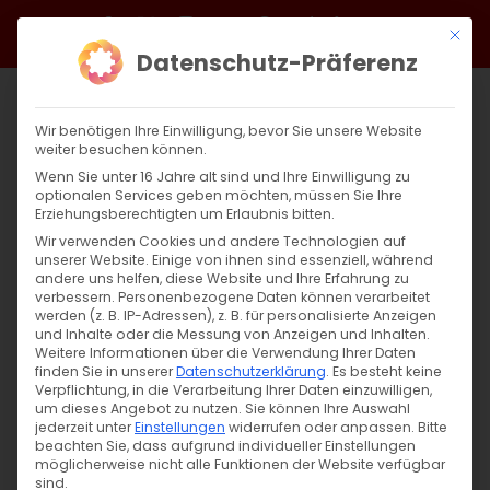
Zum
Facebook
X
Instagram
YouTube
Spotify
Telegram
LinkedIn
SoundCloud
Mit di
Inhalt
Datenschutz-Präferenz
springen
Wir benötigen Ihre Einwilligung, bevor Sie unsere Website
weiter besuchen können.
Wenn Sie unter 16 Jahre alt sind und Ihre Einwilligung zu
optionalen Services geben möchten, müssen Sie Ihre
Erziehungsberechtigten um Erlaubnis bitten.
Wir verwenden Cookies und andere Technologien auf
unserer Website. Einige von ihnen sind essenziell, während
andere uns helfen, diese Website und Ihre Erfahrung zu
Zurück
Vor
verbessern.
Personenbezogene Daten können verarbeitet
werden (z. B. IP-Adressen), z. B. für personalisierte Anzeigen
und Inhalte oder die Messung von Anzeigen und Inhalten.
Weitere Informationen über die Verwendung Ihrer Daten
finden Sie in unserer
Datenschutzerklärung
.
Es besteht keine
Diavortrag und Weinverkostung:
Verpflichtung, in die Verarbeitung Ihrer Daten einzuwilligen,
Faszination Armenien
um dieses Angebot zu nutzen.
Sie können Ihre Auswahl
jederzeit unter
Einstellungen
widerrufen oder anpassen.
Bitte
beachten Sie, dass aufgrund individueller Einstellungen
17. Oktober 2025
möglicherweise nicht alle Funktionen der Website verfügbar
sind.