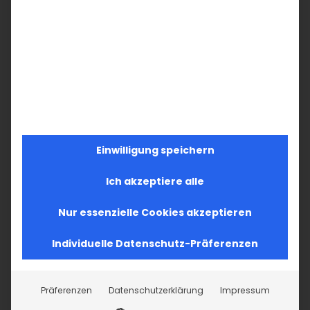
MO
DI
MI
DO
FR
SA
SO
27
28
29
30
31
1
2
7
3
4
5
6
8
9
Einwilligung speichern
10
11
12
13
14
15
16
Ich akzeptiere alle
17
18
19
20
21
22
23
Nur essenzielle Cookies akzeptieren
24
25
26
27
28
29
30
31
1
2
3
4
5
6
Individuelle Datenschutz-Präferenzen
Präferenzen
Datenschutzerklärung
Impressum