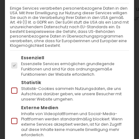
WANN
Einige Services verarbeiten personenbezogene Daten in den
USA. Mit Ihrer Einwilligung zur Nutzung dieser Services willigen
Sie auch in die Verarbeitung Ihrer Daten in den USA gemäß
Art. 49 (1) lit. a GDPR ein. Der EuGH stuft die USA als ein Land mit
17. Oktober 2025
unzureichendem Datenschutz nach EU-Standards ein. Es
besteht beispielsweise die Gefahr, dass US-Behörden
19:30 - 21:00
personenbezogene Daten in Überwachungsprogrammen
verarbeiten, ohne dass für Europäerinnen und Europäer eine
Klagemöglichkeit besteht.
ZUM KALENDER HINZUFÜGEN
Es folgt eine Liste der Service-Gruppen, für die
Essenziell
Essenzielle Services ermöglichen grundlegende
ICS herunterladen
Google Kalender
iCalendar
Office 365
Outlook Live
Funktionen und sind für das ordnungsgemäße
WO
Funktionieren der Website erforderlich.
Statistik
Statistik-Cookies sammeln Nutzungsdaten, die uns
Hospitalhof
Aufschluss darüber geben, wie unsere Besucher mit
Büchsenstr. 33, Stuttgart,
unserer Website umgehen.
70174
Externe Medien
Inhalte von Videoplattformen und Social-Media-
Plattformen werden standardmäßig blockiert. Wenn
VERANSTALTUNGSTYP
externe Services akzeptiert werden, ist für den Zugriff
auf diese Inhalte keine manuelle Einwilligung mehr
erforderlich.