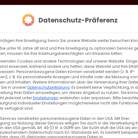
loud
AKTION HEIMAT SCHAFFEN!
Gottesdienste & Events
Se
Datenschutz-Präferenz
AGBW
WIR
BEKENN
nötigen Ihre Einwilligung, bevor Sie unsere Website weiter besuchen kö
ie unter 16 Jahre alt sind und Ihre Einwilligung zu optionalen Services 
n, müssen Sie Ihre Erziehungsberechtigten um Erlaubnis bitten.
rwenden Cookies und andere Technologien auf unserer Website. Einige
sind essenziell, während andere uns helfen, diese Website und Ihre Erfa
bessern.
Personenbezogene Daten können verarbeitet werden (z. B. IP-
en), z. B. für personalisierte Anzeigen und Inhalte oder die Messung von
n
en und Inhalten.
Weitere Informationen über die Verwendung Ihrer Date
 Sie in unserer
Datenschutzerklärung
.
Es besteht keine Verpflichtung, in d
eitung Ihrer Daten einzuwilligen, um dieses Angebot zu nutzen.
Sie könn
l jederzeit unter
Einstellungen
widerrufen oder anpassen.
Bitte beachte
ufgrund individueller Einstellungen möglicherweise nicht alle Funktione
e verfügbar sind.
 Services verarbeiten personenbezogene Daten in den USA. Mit Ihrer
ligung zur Nutzung dieser Services willigen Sie auch in die Verarbeitung I
in den USA gemäß Art. 49 (1) lit. a GDPR ein. Der EuGH stuft die USA als ei
TUNGEN
zureichendem Datenschutz nach EU-Standards ein. Es besteht beispiel
efahr, dass US-Behörden personenbezogene Daten in