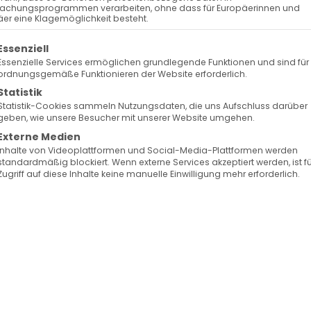
achungsprogrammen verarbeiten, ohne dass für Europäerinnen und
er eine Klagemöglichkeit besteht.
olgt eine Liste der Service-Gruppen, für die eine Ein
Essenziell
Essenzielle Services ermöglichen grundlegende Funktionen und sind für
ordnungsgemäße Funktionieren der Website erforderlich.
Statistik
Statistik-Cookies sammeln Nutzungsdaten, die uns Aufschluss darüber
geben, wie unsere Besucher mit unserer Website umgehen.
Externe Medien
Inhalte von Videoplattformen und Social-Media-Plattformen werden
standardmäßig blockiert. Wenn externe Services akzeptiert werden, ist f
Zugriff auf diese Inhalte keine manuelle Einwilligung mehr erforderlich.