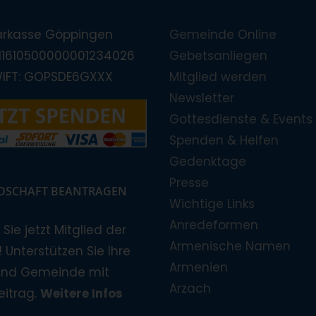
arkasse Göppingen
Gemeinde Online
E11610500000001234026
Gebetsanliegen
WIFT: GOPSDE6GXXX
Mitglied werden
Newsletter
Gottesdienste & Events
Spenden & Helfen
Gedenktage
Presse
EDSCHAFT BEANTRAGEN
Wichtige Links
Anredeformen
Sie jetzt Mitglied der
Armenische Namen
 Unterstützen Sie Ihre
Armenien
und Gemeinde mit
Arzach
eitrag.
Weitere Infos