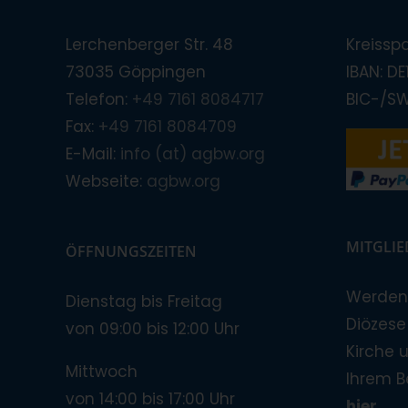
Lerchenberger Str. 48
Kreissp
73035 Göppingen
IBAN: D
Telefon:
+49 7161 8084717
BIC-/S
Fax:
+49 7161 8084709
E-Mail:
info (at) agbw.org
Webseite:
agbw.org
MITGLI
ÖFFNUNGSZEITEN
Werden 
Dienstag bis Freitag
Diözese!
von 09:00 bis 12:00 Uhr
Kirche 
Mittwoch
Ihrem B
von 14:00 bis 17:00 Uhr
hier