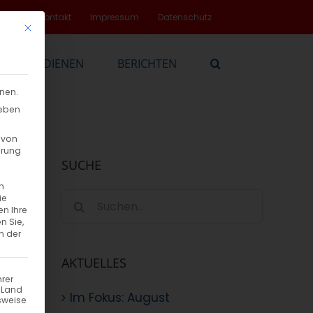
rvice
Kontakt
Impressum
Datenschutz
Mit diesem Button wird der Dialog geschlossen. Seine Funktionalität
EN
DIENEN
BERICHTEN
nnen.
geben
 von
hrung
SUCHE
n
Suche
ie
en Ihre
nach:
n Sie,
n der
AKTUELLES
hrer
n Land
Im Fokus: August
sweise