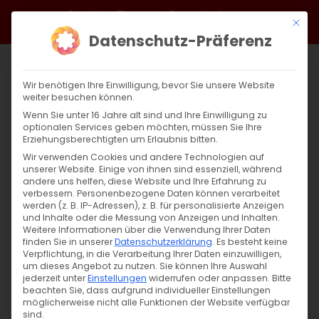
Zum
Facebook
X
Instagram
YouTube
Spotify
Telegram
LinkedIn
SoundCloud
Mit di
Inhalt
Datenschutz-Präferenz
springen
Wir benötigen Ihre Einwilligung, bevor Sie unsere Website
weiter besuchen können.
Wenn Sie unter 16 Jahre alt sind und Ihre Einwilligung zu
optionalen Services geben möchten, müssen Sie Ihre
Erziehungsberechtigten um Erlaubnis bitten.
Wir verwenden Cookies und andere Technologien auf
unserer Website. Einige von ihnen sind essenziell, während
andere uns helfen, diese Website und Ihre Erfahrung zu
Zurück
Vor
verbessern.
Personenbezogene Daten können verarbeitet
werden (z. B. IP-Adressen), z. B. für personalisierte Anzeigen
und Inhalte oder die Messung von Anzeigen und Inhalten.
Weitere Informationen über die Verwendung Ihrer Daten
finden Sie in unserer
Datenschutzerklärung
.
Es besteht keine
Einladung zum Zoom-Meeting der DAKD
Verpflichtung, in die Verarbeitung Ihrer Daten einzuwilligen,
Jugend
um dieses Angebot zu nutzen.
Sie können Ihre Auswahl
jederzeit unter
Einstellungen
widerrufen oder anpassen.
Bitte
beachten Sie, dass aufgrund individueller Einstellungen
6. Dezember 2024
möglicherweise nicht alle Funktionen der Website verfügbar
sind.