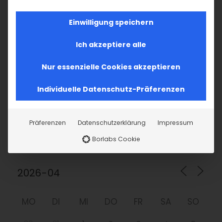
nach:
Einwilligung speichern
AKTUELLES
Ich akzeptiere alle
Im Fokus: August
Nur essenzielle Cookies akzeptieren
Sichtbar sein, ins Gespräch kommen
Individuelle Datenschutz-Präferenzen
Vardavar in Göppingen und in den
Präferenzen
Datenschutzerklärung
Impressum
Gemeinden der Diözese
Borlabs Cookie
MO
DI
MI
DO
FR
SA
SO