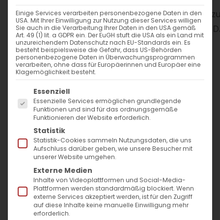
WANN
Einige Services verarbeiten personenbezogene Daten in den
USA. Mit Ihrer Einwilligung zur Nutzung dieser Services willigen
Sie auch in die Verarbeitung Ihrer Daten in den USA gemäß
Art. 49 (1) lit. a GDPR ein. Der EuGH stuft die USA als ein Land mit
5. Juli 2024
unzureichendem Datenschutz nach EU-Standards ein. Es
besteht beispielsweise die Gefahr, dass US-Behörden
19:30 - 21:30
personenbezogene Daten in Überwachungsprogrammen
verarbeiten, ohne dass für Europäerinnen und Europäer eine
Klagemöglichkeit besteht.
ZUM KALENDER HINZUFÜGEN
Es folgt eine Liste der Service-Gruppen, für die
Essenziell
Essenzielle Services ermöglichen grundlegende
ICS herunterladen
Google Kalender
iCalendar
Office 365
Outlook Live
Funktionen und sind für das ordnungsgemäße
VERANSTALTUNGSTYP
Funktionieren der Website erforderlich.
Statistik
Statistik-Cookies sammeln Nutzungsdaten, die uns
Kinder und Jugend
Aufschluss darüber geben, wie unsere Besucher mit
unserer Website umgehen.
Externe Medien
Inhalte von Videoplattformen und Social-Media-
Plattformen werden standardmäßig blockiert. Wenn
externe Services akzeptiert werden, ist für den Zugriff
auf diese Inhalte keine manuelle Einwilligung mehr
erforderlich.