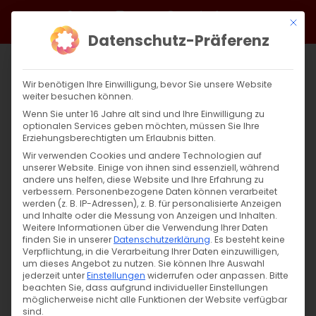
Zum
Facebook
X
Instagram
YouTube
Spotify
Telegram
LinkedIn
SoundCloud
Mit di
Inhalt
Datenschutz-Präferenz
springen
Wir benötigen Ihre Einwilligung, bevor Sie unsere Website
weiter besuchen können.
Wenn Sie unter 16 Jahre alt sind und Ihre Einwilligung zu
optionalen Services geben möchten, müssen Sie Ihre
Erziehungsberechtigten um Erlaubnis bitten.
Wir verwenden Cookies und andere Technologien auf
unserer Website. Einige von ihnen sind essenziell, während
andere uns helfen, diese Website und Ihre Erfahrung zu
Zurück
Vor
verbessern.
Personenbezogene Daten können verarbeitet
werden (z. B. IP-Adressen), z. B. für personalisierte Anzeigen
und Inhalte oder die Messung von Anzeigen und Inhalten.
Weitere Informationen über die Verwendung Ihrer Daten
finden Sie in unserer
Datenschutzerklärung
.
Es besteht keine
Einladung zum Zoom-Meeting der DAKD
Verpflichtung, in die Verarbeitung Ihrer Daten einzuwilligen,
Jugend
um dieses Angebot zu nutzen.
Sie können Ihre Auswahl
jederzeit unter
Einstellungen
widerrufen oder anpassen.
Bitte
beachten Sie, dass aufgrund individueller Einstellungen
5. Juli 2024
möglicherweise nicht alle Funktionen der Website verfügbar
sind.