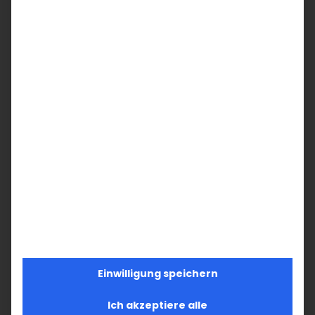
SUCHE
Suche
nach:
AKTUELLES
Im Fokus: August
Sichtbar sein, ins Gespräch kommen
Einwilligung speichern
Vardavar in Göppingen und in den
Ich akzeptiere alle
Gemeinden der Diözese