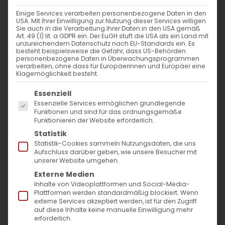
BEVORSTEHENDE
Einige Services verarbeiten personenbezogene Daten in den
USA. Mit Ihrer Einwilligung zur Nutzung dieser Services willigen
VERANSTALTUNGEN
Sie auch in die Verarbeitung Ihrer Daten in den USA gemäß
Art. 49 (1) lit. a GDPR ein. Der EuGH stuft die USA als ein Land mit
unzureichendem Datenschutz nach EU-Standards ein. Es
besteht beispielsweise die Gefahr, dass US-Behörden
Keine Veranstaltungen in dieser Kategorie
personenbezogene Daten in Überwachungsprogrammen
verarbeiten, ohne dass für Europäerinnen und Europäer eine
Klagemöglichkeit besteht.
Es folgt eine Liste der Service-Gruppen, für die
Essenziell
Essenzielle Services ermöglichen grundlegende
Funktionen und sind für das ordnungsgemäße
Funktionieren der Website erforderlich.
Statistik
Statistik-Cookies sammeln Nutzungsdaten, die uns
Aufschluss darüber geben, wie unsere Besucher mit
unserer Website umgehen.
SUCHE
Externe Medien
Inhalte von Videoplattformen und Social-Media-
Suche
Plattformen werden standardmäßig blockiert. Wenn
externe Services akzeptiert werden, ist für den Zugriff
nach:
auf diese Inhalte keine manuelle Einwilligung mehr
erforderlich.