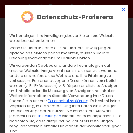
Zum
Facebook
X
Instagram
YouTube
Spotify
Telegram
LinkedIn
SoundCloud
Mit di
Inhalt
Datenschutz-Präferenz
springen
Wir benötigen Ihre Einwilligung, bevor Sie unsere Website
weiter besuchen können.
Wenn Sie unter 16 Jahre alt sind und Ihre Einwilligung zu
optionalen Services geben möchten, müssen Sie Ihre
Erziehungsberechtigten um Erlaubnis bitten.
Wir verwenden Cookies und andere Technologien auf
unserer Website. Einige von ihnen sind essenziell, während
NÄCHSTE VERANSTALTUNG
andere uns helfen, diese Website und Ihre Erfahrung zu
verbessern.
Personenbezogene Daten können verarbeitet
werden (z. B. IP-Adressen), z. B. für personalisierte Anzeigen
und Inhalte oder die Messung von Anzeigen und Inhalten.
Keine bevorstehenden Veranstaltungen
Weitere Informationen über die Verwendung Ihrer Daten
finden Sie in unserer
Datenschutzerklärung
.
Es besteht keine
Verpflichtung, in die Verarbeitung Ihrer Daten einzuwilligen,
um dieses Angebot zu nutzen.
Sie können Ihre Auswahl
jederzeit unter
Einstellungen
widerrufen oder anpassen.
Bitte
BESCHREIBUNG
beachten Sie, dass aufgrund individueller Einstellungen
möglicherweise nicht alle Funktionen der Website verfügbar
sind.