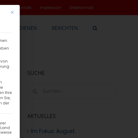
rvice
Kontakt
Impressum
Datenschutz
Mit diesem Button wird der Dialog geschlossen. Seine Funktionalität
EN
DIENEN
BERICHTEN
nnen.
geben
 von
hrung
SUCHE
n
Suche
ie
en Ihre
nach:
n Sie,
n der
AKTUELLES
hrer
n Land
Im Fokus: August
sweise