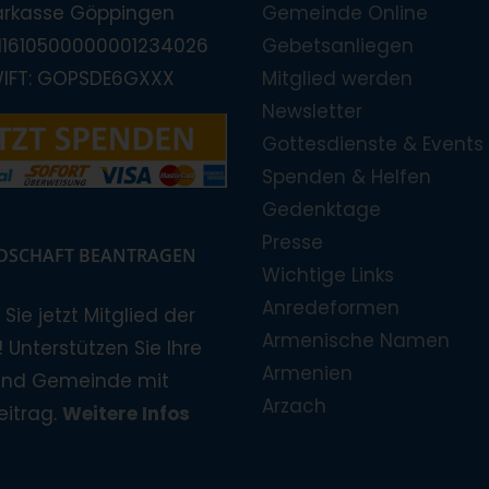
arkasse Göppingen
Gemeinde Online
E11610500000001234026
Gebetsanliegen
WIFT: GOPSDE6GXXX
Mitglied werden
Newsletter
Gottesdienste & Events
Spenden & Helfen
Gedenktage
Presse
EDSCHAFT BEANTRAGEN
Wichtige Links
Anredeformen
Sie jetzt Mitglied der
Armenische Namen
 Unterstützen Sie Ihre
Armenien
und Gemeinde mit
Arzach
eitrag.
Weitere Infos