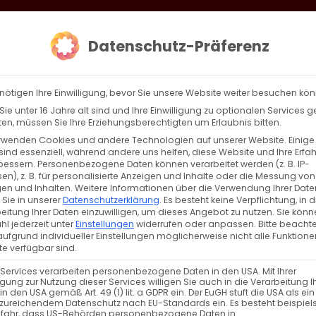
loud
AKTION HEIMAT SCHAFFEN!
Gottesdienste & Events
Se
Datenschutz-Präferenz
AGBW
WIR
BEKENN
nötigen Ihre Einwilligung, bevor Sie unsere Website weiter besuchen kö
ie unter 16 Jahre alt sind und Ihre Einwilligung zu optionalen Services 
n, müssen Sie Ihre Erziehungsberechtigten um Erlaubnis bitten.
rwenden Cookies und andere Technologien auf unserer Website. Einige
sind essenziell, während andere uns helfen, diese Website und Ihre Erfa
bessern.
Personenbezogene Daten können verarbeitet werden (z. B. IP-
en), z. B. für personalisierte Anzeigen und Inhalte oder die Messung von
n
en und Inhalten.
Weitere Informationen über die Verwendung Ihrer Date
 Sie in unserer
Datenschutzerklärung
.
Es besteht keine Verpflichtung, in d
eitung Ihrer Daten einzuwilligen, um dieses Angebot zu nutzen.
Sie könn
l jederzeit unter
Einstellungen
widerrufen oder anpassen.
Bitte beachte
ufgrund individueller Einstellungen möglicherweise nicht alle Funktione
e verfügbar sind.
 Services verarbeiten personenbezogene Daten in den USA. Mit Ihrer
ligung zur Nutzung dieser Services willigen Sie auch in die Verarbeitung I
in den USA gemäß Art. 49 (1) lit. a GDPR ein. Der EuGH stuft die USA als ei
TUNGEN
zureichendem Datenschutz nach EU-Standards ein. Es besteht beispiel
efahr, dass US-Behörden personenbezogene Daten in