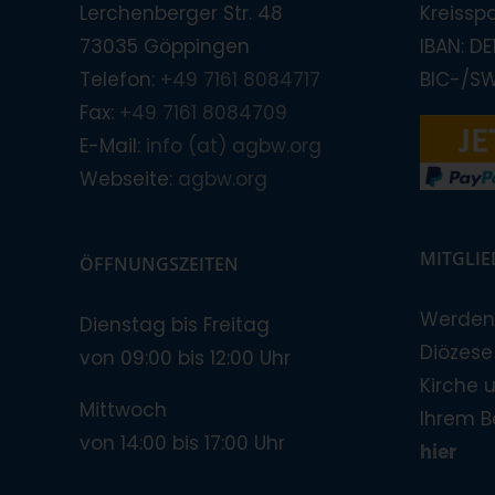
Lerchenberger Str. 48
Kreissp
73035 Göppingen
IBAN: D
Telefon:
+49 7161 8084717
BIC-/S
Fax:
+49 7161 8084709
E-Mail:
info (at) agbw.org
Webseite:
agbw.org
MITGLI
ÖFFNUNGSZEITEN
Werden 
Dienstag bis Freitag
Diözese!
von 09:00 bis 12:00 Uhr
Kirche 
Mittwoch
Ihrem B
von 14:00 bis 17:00 Uhr
hier