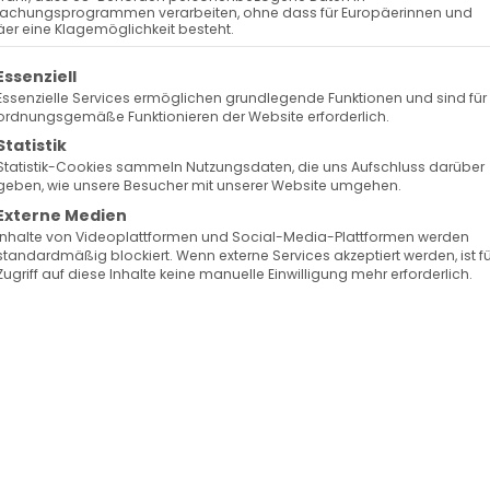
achungsprogrammen verarbeiten, ohne dass für Europäerinnen und
er eine Klagemöglichkeit besteht.
olgt eine Liste der Service-Gruppen, für die eine Ein
Essenziell
Essenzielle Services ermöglichen grundlegende Funktionen und sind für
ordnungsgemäße Funktionieren der Website erforderlich.
Statistik
Statistik-Cookies sammeln Nutzungsdaten, die uns Aufschluss darüber
geben, wie unsere Besucher mit unserer Website umgehen.
Externe Medien
Inhalte von Videoplattformen und Social-Media-Plattformen werden
standardmäßig blockiert. Wenn externe Services akzeptiert werden, ist f
Zugriff auf diese Inhalte keine manuelle Einwilligung mehr erforderlich.