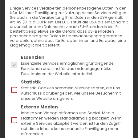
BEVORSTEHENDE
Einige Services verarbeiten personenbezogene Daten in den
USA. Mit Ihrer Einwilligung zur Nutzung dieser Services willigen
VERANSTALTUNGEN
Sie auch in die Verarbeitung Ihrer Daten in den USA gemäß
Art. 49 (1) lit. a GDPR ein. Der EuGH stuft die USA als ein Land mit
unzureichendem Datenschutz nach EU-Standards ein. Es
besteht beispielsweise die Gefahr, dass US-Behörden
Keine Veranstaltungen in dieser Kategorie
personenbezogene Daten in Überwachungsprogrammen
verarbeiten, ohne dass für Europäerinnen und Europäer eine
Klagemöglichkeit besteht.
Es folgt eine Liste der Service-Gruppen, für die
Essenziell
Essenzielle Services ermöglichen grundlegende
Funktionen und sind für das ordnungsgemäße
Funktionieren der Website erforderlich.
Statistik
Statistik-Cookies sammeln Nutzungsdaten, die uns
Aufschluss darüber geben, wie unsere Besucher mit
unserer Website umgehen.
SUCHE
Externe Medien
Inhalte von Videoplattformen und Social-Media-
Suche
Plattformen werden standardmäßig blockiert. Wenn
externe Services akzeptiert werden, ist für den Zugriff
nach:
auf diese Inhalte keine manuelle Einwilligung mehr
erforderlich.