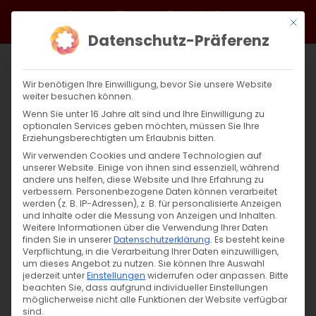
Zum
Facebook
X
Instagram
YouTube
Spotify
Telegram
LinkedIn
SoundCloud
Mit di
Inhalt
Datenschutz-Präferenz
springen
Wir benötigen Ihre Einwilligung, bevor Sie unsere Website
weiter besuchen können.
Wenn Sie unter 16 Jahre alt sind und Ihre Einwilligung zu
optionalen Services geben möchten, müssen Sie Ihre
Erziehungsberechtigten um Erlaubnis bitten.
Wir verwenden Cookies und andere Technologien auf
unserer Website. Einige von ihnen sind essenziell, während
NÄCHSTE VERANSTALTUNG
andere uns helfen, diese Website und Ihre Erfahrung zu
verbessern.
Personenbezogene Daten können verarbeitet
werden (z. B. IP-Adressen), z. B. für personalisierte Anzeigen
und Inhalte oder die Messung von Anzeigen und Inhalten.
Keine bevorstehenden Veranstaltungen
Weitere Informationen über die Verwendung Ihrer Daten
finden Sie in unserer
Datenschutzerklärung
.
Es besteht keine
Verpflichtung, in die Verarbeitung Ihrer Daten einzuwilligen,
um dieses Angebot zu nutzen.
Sie können Ihre Auswahl
jederzeit unter
Einstellungen
widerrufen oder anpassen.
Bitte
BESCHREIBUNG
beachten Sie, dass aufgrund individueller Einstellungen
möglicherweise nicht alle Funktionen der Website verfügbar
sind.