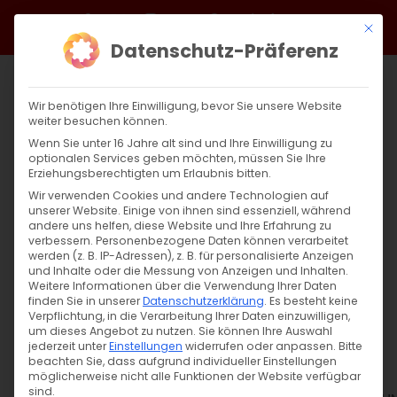
Zum
Facebook
X
Instagram
YouTube
Spotify
Telegram
LinkedIn
SoundCloud
Mit di
Inhalt
Datenschutz-Präferenz
springen
Wir benötigen Ihre Einwilligung, bevor Sie unsere Website
weiter besuchen können.
Wenn Sie unter 16 Jahre alt sind und Ihre Einwilligung zu
optionalen Services geben möchten, müssen Sie Ihre
Erziehungsberechtigten um Erlaubnis bitten.
Wir verwenden Cookies und andere Technologien auf
unserer Website. Einige von ihnen sind essenziell, während
andere uns helfen, diese Website und Ihre Erfahrung zu
Zurück
Vor
verbessern.
Personenbezogene Daten können verarbeitet
werden (z. B. IP-Adressen), z. B. für personalisierte Anzeigen
und Inhalte oder die Messung von Anzeigen und Inhalten.
Weitere Informationen über die Verwendung Ihrer Daten
finden Sie in unserer
Datenschutzerklärung
.
Es besteht keine
KREATIV BRUNCH
Verpflichtung, in die Verarbeitung Ihrer Daten einzuwilligen,
um dieses Angebot zu nutzen.
Sie können Ihre Auswahl
26. Oktober 2024
jederzeit unter
Einstellungen
widerrufen oder anpassen.
Bitte
beachten Sie, dass aufgrund individueller Einstellungen
möglicherweise nicht alle Funktionen der Website verfügbar
sind.