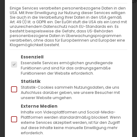
WANN
Einige Services verarbeiten personenbezogene Daten in den
USA. Mit Ihrer Einwilligung zur Nutzung dieser Services willigen
26. Oktober 2024
Sie auch in die Verarbeitung Ihrer Daten in den USA gemäß
Art. 49 (1) lit. a GDPR ein. Der EuGH stuft die USA als ein Land mit
10:00 - 14:00
unzureichendem Datenschutz nach EU-Standards ein. Es
besteht beispielsweise die Gefahr, dass US-Behörden
personenbezogene Daten in Überwachungsprogrammen
verarbeiten, ohne dass für Europäerinnen und Europäer eine
ZUM KALENDER HINZUFÜGEN
Klagemöglichkeit besteht.
Es folgt eine Liste der Service-Gruppen, für die
ICS herunterladen
Google Kalender
iCalendar
Office 365
Outlook Live
Essenziell
Essenzielle Services ermöglichen grundlegende
WO
Funktionen und sind für das ordnungsgemäße
Funktionieren der Website erforderlich.
Bürgertreff Lamm
Statistik
Ulmer Str. 352, Stuttgart,
Statistik-Cookies sammeln Nutzungsdaten, die uns
Aufschluss darüber geben, wie unsere Besucher mit
70327
unserer Website umgehen.
Externe Medien
Inhalte von Videoplattformen und Social-Media-
VERANSTALTUNGSTYP
Plattformen werden standardmäßig blockiert. Wenn
externe Services akzeptiert werden, ist für den Zugriff
auf diese Inhalte keine manuelle Einwilligung mehr
Gemeindefest
Kulturtage
erforderlich.