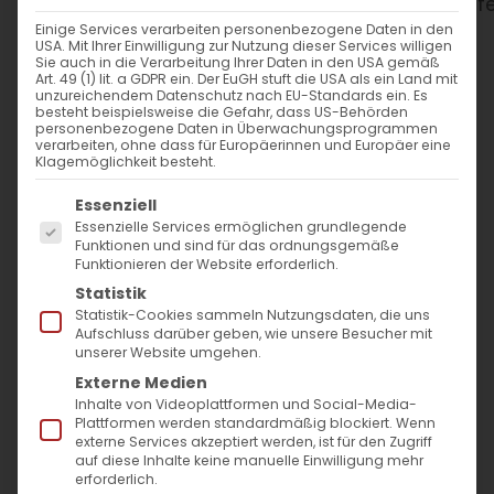
WANN
Einige Services verarbeiten personenbezogene Daten in den
USA. Mit Ihrer Einwilligung zur Nutzung dieser Services willigen
31. März 2024
Sie auch in die Verarbeitung Ihrer Daten in den USA gemäß
Art. 49 (1) lit. a GDPR ein. Der EuGH stuft die USA als ein Land mit
16:00 - 21:30
unzureichendem Datenschutz nach EU-Standards ein. Es
besteht beispielsweise die Gefahr, dass US-Behörden
personenbezogene Daten in Überwachungsprogrammen
verarbeiten, ohne dass für Europäerinnen und Europäer eine
ZUM KALENDER HINZUFÜGEN
Klagemöglichkeit besteht.
Es folgt eine Liste der Service-Gruppen, für die
ICS herunterladen
Google Kalender
iCalendar
Office 365
Outlook Live
Essenziell
Essenzielle Services ermöglichen grundlegende
WO
Funktionen und sind für das ordnungsgemäße
Funktionieren der Website erforderlich.
Fest- und Turnhalle
Statistik
Bartenbach
Statistik-Cookies sammeln Nutzungsdaten, die uns
Aufschluss darüber geben, wie unsere Besucher mit
Lerchenberger Str. 20,
unserer Website umgehen.
Göppingen, 73035
Externe Medien
Inhalte von Videoplattformen und Social-Media-
Plattformen werden standardmäßig blockiert. Wenn
VERANSTALTUNGSTYP
externe Services akzeptiert werden, ist für den Zugriff
auf diese Inhalte keine manuelle Einwilligung mehr
erforderlich.