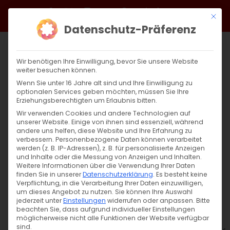
Zum
Facebook
X
Instagram
YouTube
Spotify
Telegram
LinkedIn
SoundCloud
Mit di
Inhalt
Datenschutz-Präferenz
springen
Wir benötigen Ihre Einwilligung, bevor Sie unsere Website
weiter besuchen können.
Wenn Sie unter 16 Jahre alt sind und Ihre Einwilligung zu
optionalen Services geben möchten, müssen Sie Ihre
Erziehungsberechtigten um Erlaubnis bitten.
Wir verwenden Cookies und andere Technologien auf
unserer Website. Einige von ihnen sind essenziell, während
andere uns helfen, diese Website und Ihre Erfahrung zu
Zurück
Vor
verbessern.
Personenbezogene Daten können verarbeitet
werden (z. B. IP-Adressen), z. B. für personalisierte Anzeigen
und Inhalte oder die Messung von Anzeigen und Inhalten.
Weitere Informationen über die Verwendung Ihrer Daten
finden Sie in unserer
Datenschutzerklärung
.
Es besteht keine
Gemeindefeier zu Ostern
Verpflichtung, in die Verarbeitung Ihrer Daten einzuwilligen,
um dieses Angebot zu nutzen.
Sie können Ihre Auswahl
31. März 2024
jederzeit unter
Einstellungen
widerrufen oder anpassen.
Bitte
beachten Sie, dass aufgrund individueller Einstellungen
möglicherweise nicht alle Funktionen der Website verfügbar
sind.