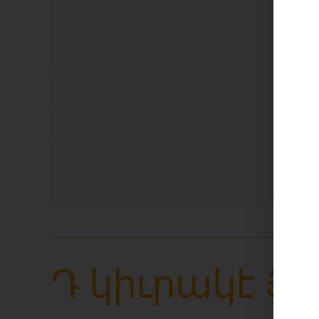
La
Դ կիւրակէ Յ