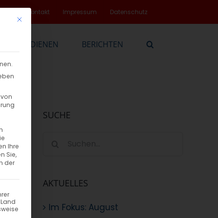
rvice
Kontakt
Impressum
Datenschutz
Mit diesem Button wird der Dialog geschlossen. Seine Funktionalität
EN
DIENEN
BERICHTEN
nnen.
geben
 von
hrung
SUCHE
n
Suche
ie
en Ihre
nach:
n Sie,
n der
AKTUELLES
hrer
n Land
Im Fokus: August
sweise