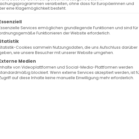
achungsprogrammen verarbeiten, ohne dass für Europäerinnen und
er eine Klagemöglichkeit besteht.
olgt eine Liste der Service-Gruppen, für die eine Ein
Essenziell
Essenzielle Services ermöglichen grundlegende Funktionen und sind für
ordnungsgemäße Funktionieren der Website erforderlich.
Statistik
Statistik-Cookies sammeln Nutzungsdaten, die uns Aufschluss darüber
geben, wie unsere Besucher mit unserer Website umgehen.
Externe Medien
Inhalte von Videoplattformen und Social-Media-Plattformen werden
standardmäßig blockiert. Wenn externe Services akzeptiert werden, ist f
Zugriff auf diese Inhalte keine manuelle Einwilligung mehr erforderlich.