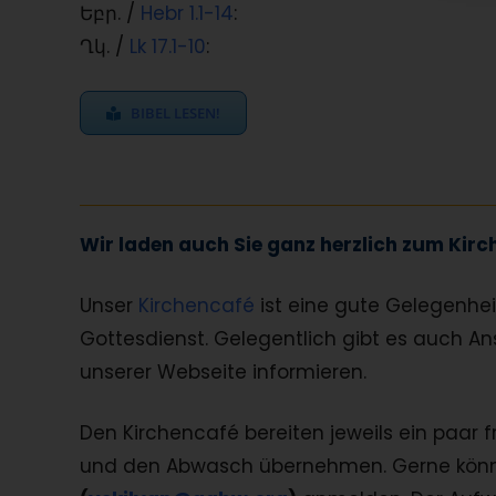
Եբր. /
Hebr 1.1-14
:
Ղկ. /
Lk 17.1-10
:
BIBEL LESEN!
Wir laden auch Sie ganz herzlich zum Kirc
Unser
Kirchencafé
ist eine gute Gelegenh
Gottesdienst. Gelegentlich gibt es auch An
unserer Webseite informieren.
Den Kirchencafé bereiten jeweils ein paar f
und den Abwasch übernehmen. Gerne könne