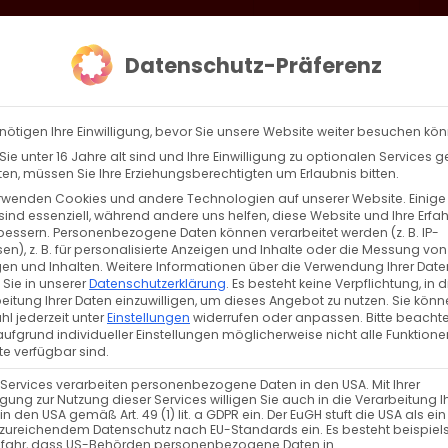
loud
AKTION HEIMAT SCHAFFEN!
Gottesdienste & Events
Se
Datenschutz-Präferenz
AGBW
WIR
BEKENN
nötigen Ihre Einwilligung, bevor Sie unsere Website weiter besuchen kö
ie unter 16 Jahre alt sind und Ihre Einwilligung zu optionalen Services 
n, müssen Sie Ihre Erziehungsberechtigten um Erlaubnis bitten.
rwenden Cookies und andere Technologien auf unserer Website. Einige
sind essenziell, während andere uns helfen, diese Website und Ihre Erfa
Zurück
Vor
bessern.
Personenbezogene Daten können verarbeitet werden (z. B. IP-
en), z. B. für personalisierte Anzeigen und Inhalte oder die Messung von
en und Inhalten.
Weitere Informationen über die Verwendung Ihrer Date
 Sie in unserer
Datenschutzerklärung
.
Es besteht keine Verpflichtung, in d
eitung Ihrer Daten einzuwilligen, um dieses Angebot zu nutzen.
Sie könn
l jederzeit unter
Einstellungen
widerrufen oder anpassen.
Bitte beachte
ufgrund individueller Einstellungen möglicherweise nicht alle Funktione
e verfügbar sind.
 Services verarbeiten personenbezogene Daten in den USA. Mit Ihrer
ligung zur Nutzung dieser Services willigen Sie auch in die Verarbeitung I
in den USA gemäß Art. 49 (1) lit. a GDPR ein. Der EuGH stuft die USA als ei
zureichendem Datenschutz nach EU-Standards ein. Es besteht beispiel
efahr, dass US-Behörden personenbezogene Daten in