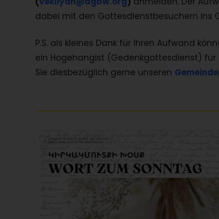
(
vekilyan@agbw.org
)
anmelden. Der Aufwa
dabei mit den Gottesdienstbesuchern ins
P.S. als kleines Dank für Ihren Aufwand kön
ein Hogehangist (Gedenkgottesdienst) für 
Sie diesbezüglich gerne unseren
Gemeinde