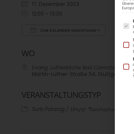
17. Dezember 2023
Überw
Europä
12:00 - 13:30
Es f
ZUM KALENDER HINZUFÜGEN
ICS herunterladen
Google Kalender
iCalendar
Office 365
Outlook Live
WO
Evang. Lutherkirche Bad Cannstatt
Martin-Luther-Straße 54, Stuttgart
VERANSTALTUNGSTYP
Surb Patarag / Սուրբ Պատարագ