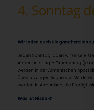
4. Sonntag des
Wir laden auch Sie ganz herzlich zu unser
Jeden Sonntag laden wir unsere Gemeinde zur
Armenisch Սուրբ Պատարագ (je nach Ausspr
werden in der Armenischen Apostolischen Ki
Übersetzungen liegen vor. Mit deren Hilfe
werden in Armenisch, die Predigt wird in 
Was ist Hisnak?