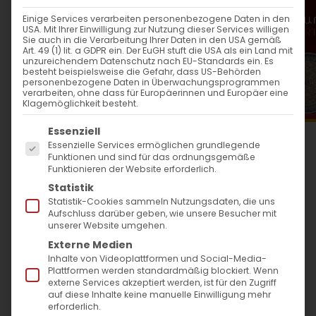
WANN
Einige Services verarbeiten personenbezogene Daten in den
USA. Mit Ihrer Einwilligung zur Nutzung dieser Services willigen
21. Mai 2023
Sie auch in die Verarbeitung Ihrer Daten in den USA gemäß
Art. 49 (1) lit. a GDPR ein. Der EuGH stuft die USA als ein Land mit
12:00 - 13:30
unzureichendem Datenschutz nach EU-Standards ein. Es
besteht beispielsweise die Gefahr, dass US-Behörden
personenbezogene Daten in Überwachungsprogrammen
verarbeiten, ohne dass für Europäerinnen und Europäer eine
ZUM KALENDER HINZUFÜGEN
Klagemöglichkeit besteht.
Es folgt eine Liste der Service-Gruppen, für die
ICS herunterladen
Google Kalender
iCalendar
Office 365
Outlook Live
Essenziell
Essenzielle Services ermöglichen grundlegende
WO
Funktionen und sind für das ordnungsgemäße
Funktionieren der Website erforderlich.
Evang. Lutherkirche Bad
Statistik
Cannstatt
Statistik-Cookies sammeln Nutzungsdaten, die uns
Aufschluss darüber geben, wie unsere Besucher mit
Martin-Luther-Straße 54,
unserer Website umgehen.
Stuttgart
Externe Medien
Inhalte von Videoplattformen und Social-Media-
Plattformen werden standardmäßig blockiert. Wenn
VERANSTALTUNGSTYP
externe Services akzeptiert werden, ist für den Zugriff
auf diese Inhalte keine manuelle Einwilligung mehr
erforderlich.
Surb Patarag / Սուրբ