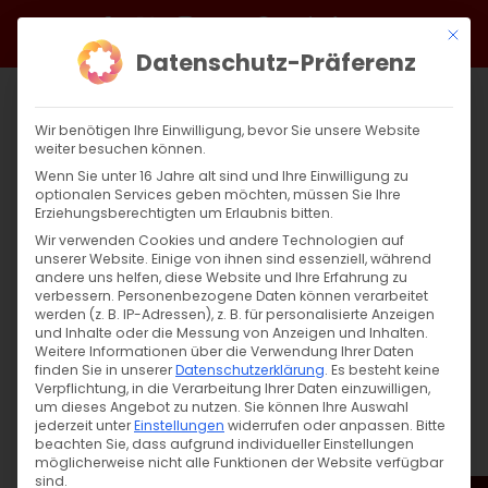
Zum
Facebook
X
Instagram
YouTube
Spotify
Telegram
LinkedIn
SoundCloud
Mit di
Inhalt
Datenschutz-Präferenz
springen
Wir benötigen Ihre Einwilligung, bevor Sie unsere Website
weiter besuchen können.
Wenn Sie unter 16 Jahre alt sind und Ihre Einwilligung zu
optionalen Services geben möchten, müssen Sie Ihre
Erziehungsberechtigten um Erlaubnis bitten.
Wir verwenden Cookies und andere Technologien auf
unserer Website. Einige von ihnen sind essenziell, während
andere uns helfen, diese Website und Ihre Erfahrung zu
Zurück
Vor
verbessern.
Personenbezogene Daten können verarbeitet
werden (z. B. IP-Adressen), z. B. für personalisierte Anzeigen
und Inhalte oder die Messung von Anzeigen und Inhalten.
Weitere Informationen über die Verwendung Ihrer Daten
finden Sie in unserer
Datenschutzerklärung
.
Es besteht keine
Սուրբ Պատարագ / Surb Patarag
Verpflichtung, in die Verarbeitung Ihrer Daten einzuwilligen,
um dieses Angebot zu nutzen.
Sie können Ihre Auswahl
21. Mai 2023
jederzeit unter
Einstellungen
widerrufen oder anpassen.
Bitte
beachten Sie, dass aufgrund individueller Einstellungen
möglicherweise nicht alle Funktionen der Website verfügbar
sind.