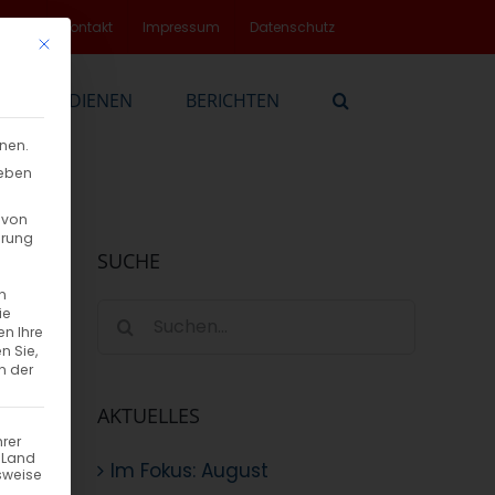
rvice
Kontakt
Impressum
Datenschutz
Mit diesem Button wird der Dialog geschlossen. Seine Funktionalität
EN
DIENEN
BERICHTEN
nnen.
geben
 von
hrung
SUCHE
n
Suche
ie
en Ihre
nach:
n Sie,
n der
AKTUELLES
hrer
n Land
Im Fokus: August
sweise