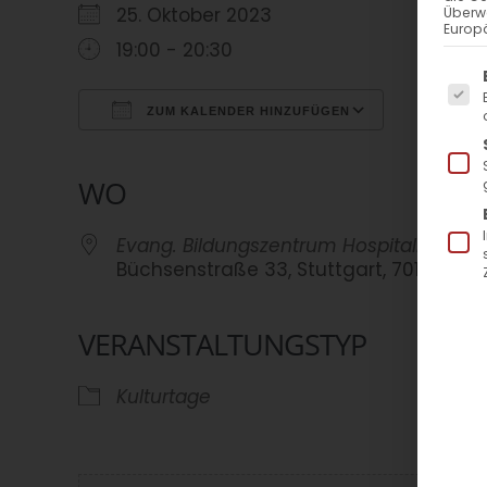
25. Oktober 2023
Überw
Europä
19:00 - 20:30
Es f
ZUM KALENDER HINZUFÜGEN
ICS herunterladen
Google Kalender
iCalendar
Office 365
Outlook Live
WO
Evang. Bildungszentrum Hospitalhof
Büchsenstraße 33, Stuttgart, 70174
VERANSTALTUNGSTYP
Kulturtage