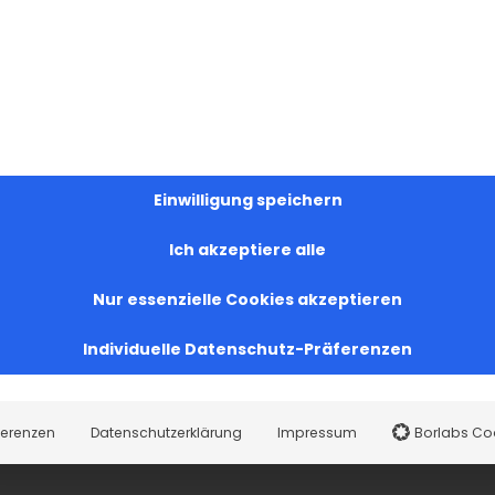
Einwilligung speichern
Ich akzeptiere alle
Facebook
X
LinkedIn
WhatsApp
Telegram
Pinterest
Vk
Nur essenzielle Cookies akzeptieren
Individuelle Datenschutz-Präferenzen
ferenzen
Datenschutzerklärung
Impressum
Borlabs Co