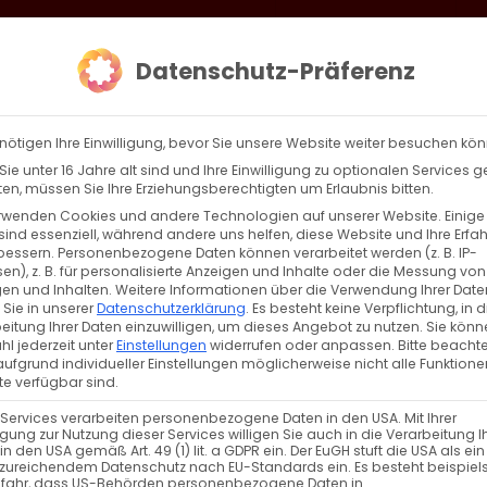
loud
AKTION HEIMAT SCHAFFEN!
Gottesdienste & Events
Se
Datenschutz-Präferenz
AGBW
WIR
BEKENN
nötigen Ihre Einwilligung, bevor Sie unsere Website weiter besuchen kö
ie unter 16 Jahre alt sind und Ihre Einwilligung zu optionalen Services 
n, müssen Sie Ihre Erziehungsberechtigten um Erlaubnis bitten.
rwenden Cookies und andere Technologien auf unserer Website. Einige
sind essenziell, während andere uns helfen, diese Website und Ihre Erfa
Zurück
Vor
bessern.
Personenbezogene Daten können verarbeitet werden (z. B. IP-
en), z. B. für personalisierte Anzeigen und Inhalte oder die Messung von
en und Inhalten.
Weitere Informationen über die Verwendung Ihrer Date
 Sie in unserer
Datenschutzerklärung
.
Es besteht keine Verpflichtung, in d
eitung Ihrer Daten einzuwilligen, um dieses Angebot zu nutzen.
Sie könn
l jederzeit unter
Einstellungen
widerrufen oder anpassen.
Bitte beachte
ufgrund individueller Einstellungen möglicherweise nicht alle Funktione
e verfügbar sind.
 Services verarbeiten personenbezogene Daten in den USA. Mit Ihrer
ligung zur Nutzung dieser Services willigen Sie auch in die Verarbeitung I
in den USA gemäß Art. 49 (1) lit. a GDPR ein. Der EuGH stuft die USA als ei
zureichendem Datenschutz nach EU-Standards ein. Es besteht beispiel
efahr, dass US-Behörden personenbezogene Daten in