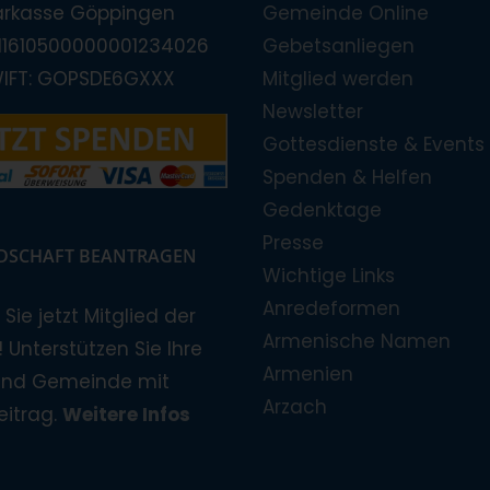
arkasse Göppingen
Gemeinde Online
E11610500000001234026
Gebetsanliegen
WIFT: GOPSDE6GXXX
Mitglied werden
Newsletter
Gottesdienste & Events
Spenden & Helfen
Gedenktage
Presse
EDSCHAFT BEANTRAGEN
Wichtige Links
Anredeformen
Sie jetzt Mitglied der
Armenische Namen
 Unterstützen Sie Ihre
Armenien
und Gemeinde mit
Arzach
eitrag.
Weitere Infos