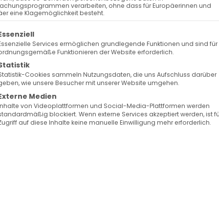
achungsprogrammen verarbeiten, ohne dass für Europäerinnen und
er eine Klagemöglichkeit besteht.
olgt eine Liste der Service-Gruppen, für die eine Ein
Essenziell
Essenzielle Services ermöglichen grundlegende Funktionen und sind für
ordnungsgemäße Funktionieren der Website erforderlich.
Statistik
Statistik-Cookies sammeln Nutzungsdaten, die uns Aufschluss darüber
geben, wie unsere Besucher mit unserer Website umgehen.
Externe Medien
Inhalte von Videoplattformen und Social-Media-Plattformen werden
standardmäßig blockiert. Wenn externe Services akzeptiert werden, ist f
Zugriff auf diese Inhalte keine manuelle Einwilligung mehr erforderlich.