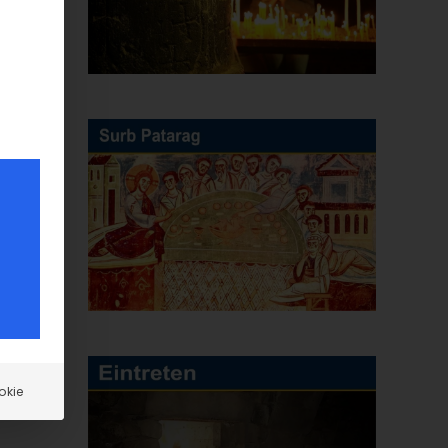
E-
Mail
okie