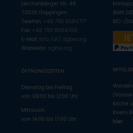
Lerchenberger Str. 48
Kreissp
73035 Göppingen
IBAN: D
Telefon:
+49 7161 8084717
BIC-/S
Fax:
+49 7161 8084709
E-Mail:
info (at) agbw.org
Webseite:
agbw.org
MITGLI
ÖFFNUNGSZEITEN
Werden 
Dienstag bis Freitag
Diözese!
von 09:00 bis 12:00 Uhr
Kirche 
Mittwoch
Ihrem B
von 14:00 bis 17:00 Uhr
hier