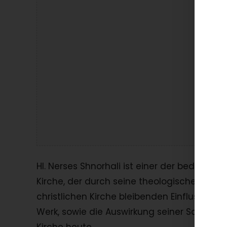
La
Hl. Nerses Shnorhali ist einer der bedeut
Kirche, der durch seine theologischen Sch
christlichen Kirche bleibenden Einfluss hin
Werk, sowie die Auswirkung seiner Schrift