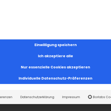
Einwilligung speichern
Ich akzeptiere alle
Facebook
X
LinkedIn
WhatsApp
Telegram
Pinterest
Vk
Nur essenzielle Cookies akzeptieren
Individuelle Datenschutz-Präferenzen
ferenzen
Datenschutzerklärung
Impressum
Borlabs Co