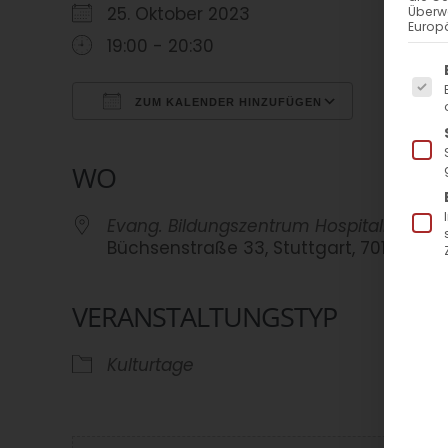
25. Oktober 2023
Überw
Europä
19:00 - 20:30
Es f
ZUM KALENDER HINZUFÜGEN
ICS herunterladen
Google Kalender
iCalendar
Office 365
Outlook Live
WO
Evang. Bildungszentrum Hospitalhof
Büchsenstraße 33, Stuttgart, 70174
VERANSTALTUNGSTYP
Kulturtage