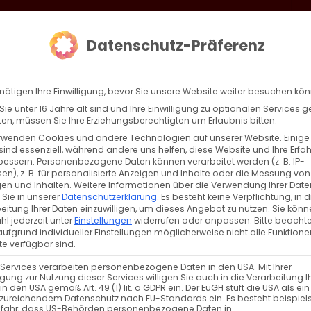
loud
AKTION HEIMAT SCHAFFEN!
Gottesdienste & Events
Se
Datenschutz-Präferenz
AGBW
WIR
BEKENN
nötigen Ihre Einwilligung, bevor Sie unsere Website weiter besuchen kö
ie unter 16 Jahre alt sind und Ihre Einwilligung zu optionalen Services 
n, müssen Sie Ihre Erziehungsberechtigten um Erlaubnis bitten.
rwenden Cookies und andere Technologien auf unserer Website. Einige
sind essenziell, während andere uns helfen, diese Website und Ihre Erfa
Zurück
Vor
bessern.
Personenbezogene Daten können verarbeitet werden (z. B. IP-
en), z. B. für personalisierte Anzeigen und Inhalte oder die Messung von
en und Inhalten.
Weitere Informationen über die Verwendung Ihrer Date
 Sie in unserer
Datenschutzerklärung
.
Es besteht keine Verpflichtung, in d
eitung Ihrer Daten einzuwilligen, um dieses Angebot zu nutzen.
Sie könn
l jederzeit unter
Einstellungen
widerrufen oder anpassen.
Bitte beachte
ufgrund individueller Einstellungen möglicherweise nicht alle Funktione
e verfügbar sind.
 Services verarbeiten personenbezogene Daten in den USA. Mit Ihrer
ligung zur Nutzung dieser Services willigen Sie auch in die Verarbeitung I
in den USA gemäß Art. 49 (1) lit. a GDPR ein. Der EuGH stuft die USA als ei
zureichendem Datenschutz nach EU-Standards ein. Es besteht beispiel
efahr, dass US-Behörden personenbezogene Daten in