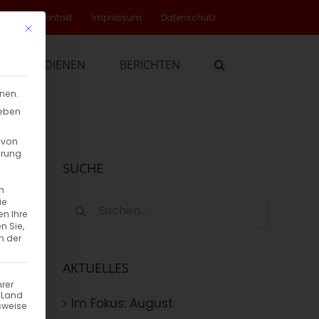
rvice
Kontakt
Impressum
Datenschutz
Mit diesem Button wird der Dialog geschlossen. Seine Funktionalität
EN
DIENEN
BERICHTEN
nnen.
geben
 von
hrung
SUCHE
n
Suche
ie
en Ihre
nach:
n Sie,
n der
AKTUELLES
hrer
n Land
Im Fokus: August
sweise