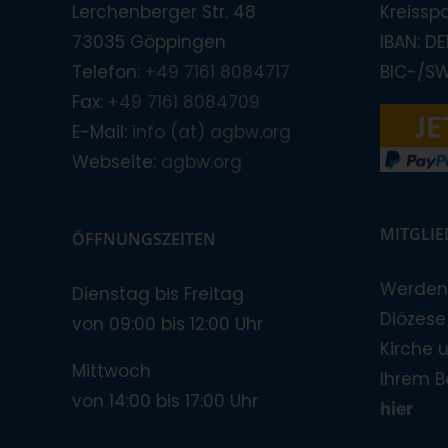
Lerchenberger Str. 48
Kreissp
73035 Göppingen
IBAN: D
Telefon:
+49 7161 8084717
BIC-/S
Fax:
+49 7161 8084709
E-Mail:
info (at) agbw.org
Webseite:
agbw.org
MITGLI
ÖFFNUNGSZEITEN
Werden 
Dienstag bis Freitag
Diözese!
von 09:00 bis 12:00 Uhr
Kirche 
Mittwoch
Ihrem B
von 14:00 bis 17:00 Uhr
hier