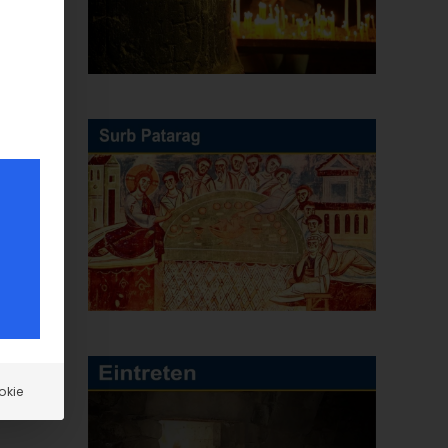
E-
Mail
okie