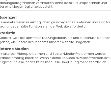
achungsprogrammen verarbeiten, ohne dass für Europäerinnen und
er eine Klagemöglichkeit besteht.
olgt eine Liste der Service-Gruppen, für die eine Ein
Essenziell
Essenzielle Services ermöglichen grundlegende Funktionen und sind für
ordnungsgemäße Funktionieren der Website erforderlich.
Statistik
Statistik-Cookies sammeln Nutzungsdaten, die uns Aufschluss darüber
geben, wie unsere Besucher mit unserer Website umgehen.
Externe Medien
Inhalte von Videoplattformen und Social-Media-Plattformen werden
standardmäßig blockiert. Wenn externe Services akzeptiert werden, ist f
Zugriff auf diese Inhalte keine manuelle Einwilligung mehr erforderlich.