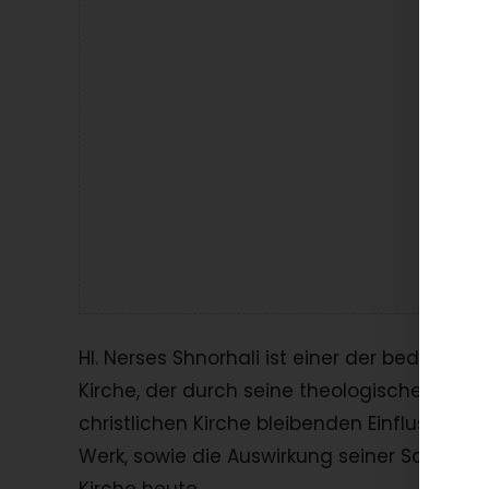
La
Hl. Nerses Shnorhali ist einer der bedeut
Kirche, der durch seine theologischen Sch
christlichen Kirche bleibenden Einfluss hin
Werk, sowie die Auswirkung seiner Schrift