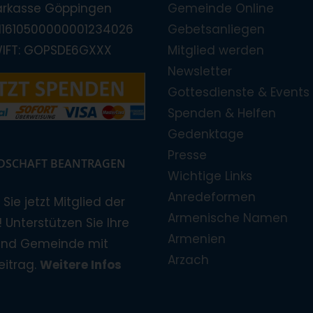
arkasse Göppingen
Gemeinde Online
E11610500000001234026
Gebetsanliegen
WIFT: GOPSDE6GXXX
Mitglied werden
Newsletter
Gottesdienste & Events
Spenden & Helfen
Gedenktage
Presse
EDSCHAFT BEANTRAGEN
Wichtige Links
Anredeformen
Sie jetzt Mitglied der
Armenische Namen
 Unterstützen Sie Ihre
Armenien
und Gemeinde mit
Arzach
eitrag.
Weitere Infos