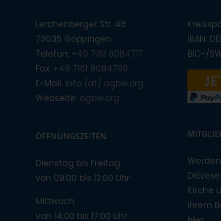
Lerchenberger Str. 48
Kreissp
73035 Göppingen
IBAN: D
Telefon:
+49 7161 8084717
BIC-/S
Fax:
+49 7161 8084709
E-Mail:
info (at) agbw.org
Webseite:
agbw.org
MITGLI
ÖFFNUNGSZEITEN
Werden 
Dienstag bis Freitag
Diözese!
von 09:00 bis 12:00 Uhr
Kirche 
Mittwoch
Ihrem B
von 14:00 bis 17:00 Uhr
hier