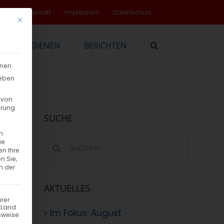
rvice
Kontakt
Impressum
Datenschutz
Mit diesem Button wird der Dialog geschlossen. Seine Funktionalität
EN
DIENEN
BERICHTEN
nnen.
geben
 von
hrung
SUCHE
n
Suche
ie
en Ihre
nach:
n Sie,
n der
AKTUELLES
hrer
n Land
Im Fokus: August
sweise