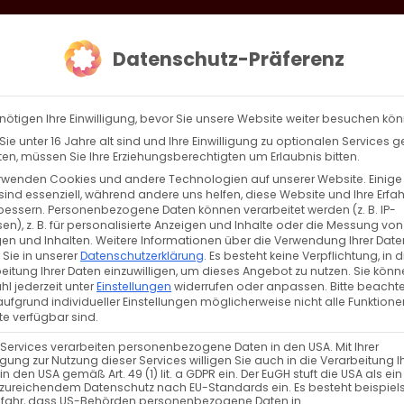
loud
AKTION HEIMAT SCHAFFEN!
Gottesdienste & Events
Se
Datenschutz-Präferenz
AGBW
WIR
BEKENN
nötigen Ihre Einwilligung, bevor Sie unsere Website weiter besuchen kö
ie unter 16 Jahre alt sind und Ihre Einwilligung zu optionalen Services 
n, müssen Sie Ihre Erziehungsberechtigten um Erlaubnis bitten.
rwenden Cookies und andere Technologien auf unserer Website. Einige
sind essenziell, während andere uns helfen, diese Website und Ihre Erfa
Zurück
Vor
bessern.
Personenbezogene Daten können verarbeitet werden (z. B. IP-
en), z. B. für personalisierte Anzeigen und Inhalte oder die Messung von
en und Inhalten.
Weitere Informationen über die Verwendung Ihrer Date
 Sie in unserer
Datenschutzerklärung
.
Es besteht keine Verpflichtung, in d
eitung Ihrer Daten einzuwilligen, um dieses Angebot zu nutzen.
Sie könn
l jederzeit unter
Einstellungen
widerrufen oder anpassen.
Bitte beachte
ufgrund individueller Einstellungen möglicherweise nicht alle Funktione
e verfügbar sind.
 Services verarbeiten personenbezogene Daten in den USA. Mit Ihrer
ligung zur Nutzung dieser Services willigen Sie auch in die Verarbeitung I
NÄCHSTE VERANSTALTUNG
in den USA gemäß Art. 49 (1) lit. a GDPR ein. Der EuGH stuft die USA als ei
zureichendem Datenschutz nach EU-Standards ein. Es besteht beispiel
efahr, dass US-Behörden personenbezogene Daten in