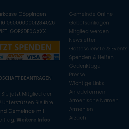
arkasse Göppingen
Gemeinde Online
E11610500000001234026
Gebetsanliegen
WIFT: GOPSDE6GXXX
Mitglied werden
Newsletter
Gottesdienste & Events
Spenden & Helfen
Gedenktage
Presse
EDSCHAFT BEANTRAGEN
Wichtige Links
Anredeformen
Sie jetzt Mitglied der
Armenische Namen
 Unterstützen Sie Ihre
Armenien
und Gemeinde mit
Arzach
eitrag.
Weitere Infos