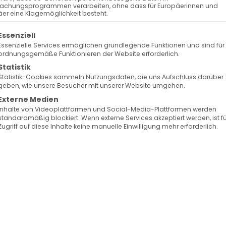
Keine bevorstehenden Veranstaltungen
achungsprogrammen verarbeiten, ohne dass für Europäerinnen und
er eine Klagemöglichkeit besteht.
olgt eine Liste der Service-Gruppen, für die eine Ein
Essenziell
Essenzielle Services ermöglichen grundlegende Funktionen und sind für
ordnungsgemäße Funktionieren der Website erforderlich.
Statistik
Statistik-Cookies sammeln Nutzungsdaten, die uns Aufschluss darüber
geben, wie unsere Besucher mit unserer Website umgehen.
ungen
Externe Medien
Inhalte von Videoplattformen und Social-Media-Plattformen werden
standardmäßig blockiert. Wenn externe Services akzeptiert werden, ist f
Zugriff auf diese Inhalte keine manuelle Einwilligung mehr erforderlich.
Facebook
X
LinkedIn
WhatsApp
Telegram
Pinterest
Vk