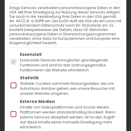
VERANSTALTUNGSORT
Einige Services verarbeiten personenbezogene Daten in den
USA. Mit Ihrer Einwilligung zur Nutzung dieser Services willigen
Lenore-Volz-Str. 23
Sie auch in die Verarbeitung Ihrer Daten in den USA gemäß
Art. 49 (1) lit. a GDPR ein. Der EuGH stuft die USA als ein Land mit
Stuttgart
unzureichendem Datenschutz nach EU-Standards ein. Es
70372
besteht beispielsweise die Gefahr, dass US-Behörden
personenbezogene Daten in Überwachungsprogrammen
verarbeiten, ohne dass für Europäerinnen und Europäer eine
Klagemöglichkeit besteht.
NÄCHSTE VERANSTALTUNG
Es folgt eine Liste der Service-Gruppen, für die
Essenziell
Essenzielle Services ermöglichen grundlegende
Keine bevorstehenden Veranstaltungen
Funktionen und sind für das ordnungsgemäße
Funktionieren der Website erforderlich.
Statistik
Statistik-Cookies sammeln Nutzungsdaten, die uns
Aufschluss darüber geben, wie unsere Besucher mit
Karte nicht verfügbar
unserer Website umgehen.
Externe Medien
Kommende
Inhalte von Videoplattformen und Social-Media-
Plattformen werden standardmäßig blockiert. Wenn
Veranstaltungen
externe Services akzeptiert werden, ist für den Zugriff
auf diese Inhalte keine manuelle Einwilligung mehr
erforderlich.