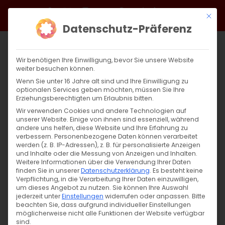
Zum
Facebook
X
Instagram
YouTube
Spotify
Telegram
LinkedIn
SoundCloud
Mit di
Inhalt
Datenschutz-Präferenz
springen
Wir benötigen Ihre Einwilligung, bevor Sie unsere Website
weiter besuchen können.
Wenn Sie unter 16 Jahre alt sind und Ihre Einwilligung zu
optionalen Services geben möchten, müssen Sie Ihre
Erziehungsberechtigten um Erlaubnis bitten.
Wir verwenden Cookies und andere Technologien auf
unserer Website. Einige von ihnen sind essenziell, während
andere uns helfen, diese Website und Ihre Erfahrung zu
Zurück
Vor
verbessern.
Personenbezogene Daten können verarbeitet
werden (z. B. IP-Adressen), z. B. für personalisierte Anzeigen
und Inhalte oder die Messung von Anzeigen und Inhalten.
Weitere Informationen über die Verwendung Ihrer Daten
finden Sie in unserer
Datenschutzerklärung
.
Es besteht keine
Bildungshaus NeckarPark
Verpflichtung, in die Verarbeitung Ihrer Daten einzuwilligen,
um dieses Angebot zu nutzen.
Sie können Ihre Auswahl
30. September 2025
jederzeit unter
Einstellungen
widerrufen oder anpassen.
Bitte
beachten Sie, dass aufgrund individueller Einstellungen
möglicherweise nicht alle Funktionen der Website verfügbar
sind.