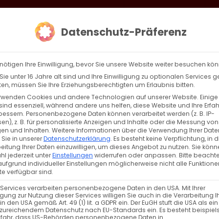
loud
AKTION HEIMAT SCHAFFEN!
Gottesdienste & Events
Se
Datenschutz-Präferenz
AGBW
WIR
BEKENN
nötigen Ihre Einwilligung, bevor Sie unsere Website weiter besuchen kö
ie unter 16 Jahre alt sind und Ihre Einwilligung zu optionalen Services 
n, müssen Sie Ihre Erziehungsberechtigten um Erlaubnis bitten.
rwenden Cookies und andere Technologien auf unserer Website. Einige
sind essenziell, während andere uns helfen, diese Website und Ihre Erfa
Zurück
Vor
bessern.
Personenbezogene Daten können verarbeitet werden (z. B. IP-
en), z. B. für personalisierte Anzeigen und Inhalte oder die Messung von
en und Inhalten.
Weitere Informationen über die Verwendung Ihrer Date
 Sie in unserer
Datenschutzerklärung
.
Es besteht keine Verpflichtung, in d
eitung Ihrer Daten einzuwilligen, um dieses Angebot zu nutzen.
Sie könn
l jederzeit unter
Einstellungen
widerrufen oder anpassen.
Bitte beachte
ufgrund individueller Einstellungen möglicherweise nicht alle Funktione
e verfügbar sind.
 Services verarbeiten personenbezogene Daten in den USA. Mit Ihrer
ligung zur Nutzung dieser Services willigen Sie auch in die Verarbeitung I
NÄCHSTE VERANSTALTUNG
in den USA gemäß Art. 49 (1) lit. a GDPR ein. Der EuGH stuft die USA als ei
zureichendem Datenschutz nach EU-Standards ein. Es besteht beispiel
efahr, dass US-Behörden personenbezogene Daten in