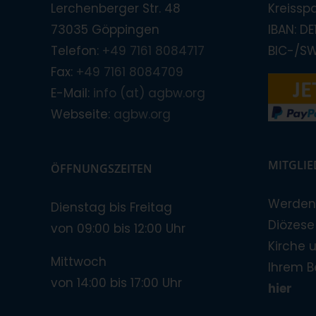
Lerchenberger Str. 48
Kreissp
73035 Göppingen
IBAN: D
Telefon:
+49 7161 8084717
BIC-/S
Fax:
+49 7161 8084709
E-Mail:
info (at) agbw.org
Webseite:
agbw.org
MITGLI
ÖFFNUNGSZEITEN
Werden 
Dienstag bis Freitag
Diözese!
von 09:00 bis 12:00 Uhr
Kirche 
Mittwoch
Ihrem B
von 14:00 bis 17:00 Uhr
hier