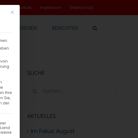
rvice
Kontakt
Impressum
Datenschutz
Mit diesem Button wird der Dialog geschlossen. Seine Funktionalität
EN
DIENEN
BERICHTEN
nnen.
geben
 von
hrung
SUCHE
n
Suche
ie
en Ihre
nach:
n Sie,
n der
AKTUELLES
hrer
n Land
Im Fokus: August
sweise