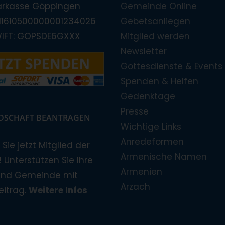
arkasse Göppingen
Gemeinde Online
E11610500000001234026
Gebetsanliegen
WIFT: GOPSDE6GXXX
Mitglied werden
Newsletter
Gottesdienste & Events
Spenden & Helfen
Gedenktage
Presse
EDSCHAFT BEANTRAGEN
Wichtige Links
Anredeformen
Sie jetzt Mitglied der
Armenische Namen
 Unterstützen Sie Ihre
Armenien
und Gemeinde mit
Arzach
eitrag.
Weitere Infos