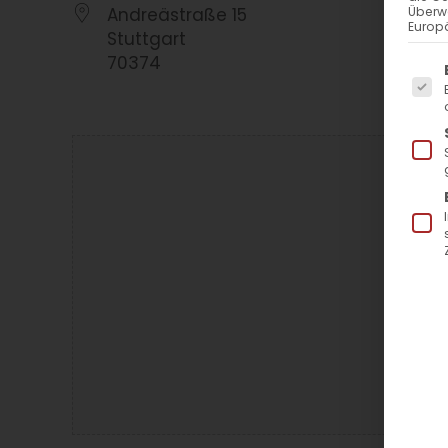
Andreästraße 15
Überw
Europä
Stuttgart
70374
Es f
La