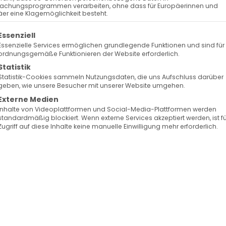
Keine bevorstehenden Veranstaltungen
achungsprogrammen verarbeiten, ohne dass für Europäerinnen und
er eine Klagemöglichkeit besteht.
olgt eine Liste der Service-Gruppen, für die eine Ein
Essenziell
Essenzielle Services ermöglichen grundlegende Funktionen und sind für
ordnungsgemäße Funktionieren der Website erforderlich.
Statistik
Statistik-Cookies sammeln Nutzungsdaten, die uns Aufschluss darüber
de Karte ...
geben, wie unsere Besucher mit unserer Website umgehen.
Externe Medien
Inhalte von Videoplattformen und Social-Media-Plattformen werden
standardmäßig blockiert. Wenn externe Services akzeptiert werden, ist f
Zugriff auf diese Inhalte keine manuelle Einwilligung mehr erforderlich.