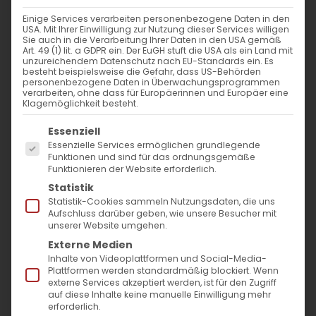
VERANSTALTUNGSORT
Einige Services verarbeiten personenbezogene Daten in den
USA. Mit Ihrer Einwilligung zur Nutzung dieser Services willigen
Filderstraße 22
Sie auch in die Verarbeitung Ihrer Daten in den USA gemäß
Art. 49 (1) lit. a GDPR ein. Der EuGH stuft die USA als ein Land mit
Stuttgart
unzureichendem Datenschutz nach EU-Standards ein. Es
70180
besteht beispielsweise die Gefahr, dass US-Behörden
personenbezogene Daten in Überwachungsprogrammen
verarbeiten, ohne dass für Europäerinnen und Europäer eine
Klagemöglichkeit besteht.
NÄCHSTE VERANSTALTUNG
Es folgt eine Liste der Service-Gruppen, für die
Essenziell
Essenzielle Services ermöglichen grundlegende
Keine bevorstehenden Veranstaltungen
Funktionen und sind für das ordnungsgemäße
Funktionieren der Website erforderlich.
Statistik
Statistik-Cookies sammeln Nutzungsdaten, die uns
Aufschluss darüber geben, wie unsere Besucher mit
Karte nicht verfügbar
unserer Website umgehen.
Externe Medien
Kommende
Inhalte von Videoplattformen und Social-Media-
Plattformen werden standardmäßig blockiert. Wenn
Veranstaltungen
externe Services akzeptiert werden, ist für den Zugriff
auf diese Inhalte keine manuelle Einwilligung mehr
erforderlich.