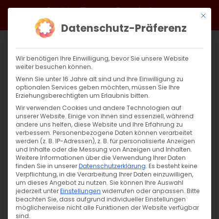
Zum
Facebook
X
Instagram
YouTube
Spotify
Telegram
LinkedIn
SoundCloud
Mit di
Inhalt
Datenschutz-Präferenz
springen
Wir benötigen Ihre Einwilligung, bevor Sie unsere Website
weiter besuchen können.
Wenn Sie unter 16 Jahre alt sind und Ihre Einwilligung zu
optionalen Services geben möchten, müssen Sie Ihre
Erziehungsberechtigten um Erlaubnis bitten.
Wir verwenden Cookies und andere Technologien auf
unserer Website. Einige von ihnen sind essenziell, während
andere uns helfen, diese Website und Ihre Erfahrung zu
Zurück
Vor
verbessern.
Personenbezogene Daten können verarbeitet
werden (z. B. IP-Adressen), z. B. für personalisierte Anzeigen
und Inhalte oder die Messung von Anzeigen und Inhalten.
Weitere Informationen über die Verwendung Ihrer Daten
finden Sie in unserer
Datenschutzerklärung
.
Es besteht keine
Evang. Markuskirche
Verpflichtung, in die Verarbeitung Ihrer Daten einzuwilligen,
um dieses Angebot zu nutzen.
Sie können Ihre Auswahl
30. September 2025
jederzeit unter
Einstellungen
widerrufen oder anpassen.
Bitte
beachten Sie, dass aufgrund individueller Einstellungen
möglicherweise nicht alle Funktionen der Website verfügbar
sind.