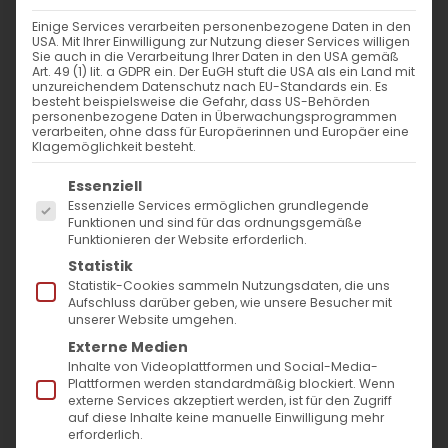
VERANSTALTUNGSORT
Einige Services verarbeiten personenbezogene Daten in den
USA. Mit Ihrer Einwilligung zur Nutzung dieser Services willigen
Horbenstraße 9
Sie auch in die Verarbeitung Ihrer Daten in den USA gemäß
Art. 49 (1) lit. a GDPR ein. Der EuGH stuft die USA als ein Land mit
Rechberghausen
unzureichendem Datenschutz nach EU-Standards ein. Es
73098
besteht beispielsweise die Gefahr, dass US-Behörden
personenbezogene Daten in Überwachungsprogrammen
verarbeiten, ohne dass für Europäerinnen und Europäer eine
Klagemöglichkeit besteht.
NÄCHSTE VERANSTALTUNG
Es folgt eine Liste der Service-Gruppen, für die
Essenziell
Essenzielle Services ermöglichen grundlegende
Keine bevorstehenden Veranstaltungen
Funktionen und sind für das ordnungsgemäße
Funktionieren der Website erforderlich.
Statistik
Statistik-Cookies sammeln Nutzungsdaten, die uns
Aufschluss darüber geben, wie unsere Besucher mit
Karte nicht verfügbar
unserer Website umgehen.
Externe Medien
Kommende
Inhalte von Videoplattformen und Social-Media-
Plattformen werden standardmäßig blockiert. Wenn
Veranstaltungen
externe Services akzeptiert werden, ist für den Zugriff
auf diese Inhalte keine manuelle Einwilligung mehr
erforderlich.