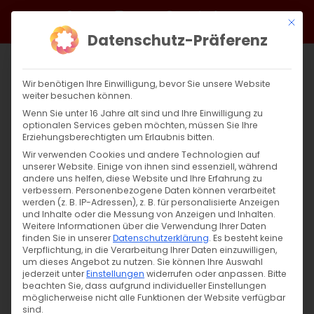
Zum
Facebook
X
Instagram
YouTube
Spotify
Telegram
LinkedIn
SoundCloud
Mit di
Inhalt
Datenschutz-Präferenz
springen
Wir benötigen Ihre Einwilligung, bevor Sie unsere Website
weiter besuchen können.
Wenn Sie unter 16 Jahre alt sind und Ihre Einwilligung zu
optionalen Services geben möchten, müssen Sie Ihre
Erziehungsberechtigten um Erlaubnis bitten.
Wir verwenden Cookies und andere Technologien auf
unserer Website. Einige von ihnen sind essenziell, während
andere uns helfen, diese Website und Ihre Erfahrung zu
Zurück
Vor
verbessern.
Personenbezogene Daten können verarbeitet
werden (z. B. IP-Adressen), z. B. für personalisierte Anzeigen
und Inhalte oder die Messung von Anzeigen und Inhalten.
Weitere Informationen über die Verwendung Ihrer Daten
finden Sie in unserer
Datenschutzerklärung
.
Es besteht keine
Jesus-Christus-Kirche Rechberghausen
Verpflichtung, in die Verarbeitung Ihrer Daten einzuwilligen,
um dieses Angebot zu nutzen.
Sie können Ihre Auswahl
30. Oktober 2024
jederzeit unter
Einstellungen
widerrufen oder anpassen.
Bitte
beachten Sie, dass aufgrund individueller Einstellungen
möglicherweise nicht alle Funktionen der Website verfügbar
sind.