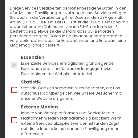
VERANSTALTUNGSORT
Einige Services verarbeiten personenbezogene Daten in den
USA. Mit Ihrer Einwilligung zur Nutzung dieser Services willigen
Emser Str. 9
Sie auch in die Verarbeitung Ihrer Daten in den USA gemäß
Art. 49 (1) lit. a GDPR ein. Der EuGH stuft die USA als ein Land mit
Stuttgart
unzureichendem Datenschutz nach EU-Standards ein. Es
70372
besteht beispielsweise die Gefahr, dass US-Behörden
personenbezogene Daten in Überwachungsprogrammen
verarbeiten, ohne dass für Europäerinnen und Europäer eine
Klagemöglichkeit besteht.
NÄCHSTE VERANSTALTUNG
Es folgt eine Liste der Service-Gruppen, für die
Essenziell
Essenzielle Services ermöglichen grundlegende
Keine bevorstehenden Veranstaltungen
Funktionen und sind für das ordnungsgemäße
Funktionieren der Website erforderlich.
Statistik
Statistik-Cookies sammeln Nutzungsdaten, die uns
Aufschluss darüber geben, wie unsere Besucher mit
unserer Website umgehen.
Lade Karte ...
Externe Medien
Inhalte von Videoplattformen und Social-Media-
Plattformen werden standardmäßig blockiert. Wenn
externe Services akzeptiert werden, ist für den Zugriff
auf diese Inhalte keine manuelle Einwilligung mehr
erforderlich.