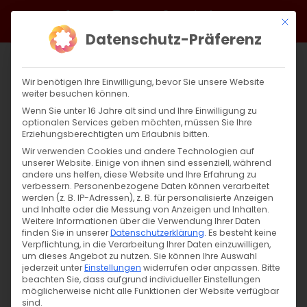
Zum
Facebook
X
Instagram
YouTube
Spotify
Telegram
LinkedIn
SoundCloud
Mit di
Inhalt
Datenschutz-Präferenz
springen
Wir benötigen Ihre Einwilligung, bevor Sie unsere Website
weiter besuchen können.
Wenn Sie unter 16 Jahre alt sind und Ihre Einwilligung zu
optionalen Services geben möchten, müssen Sie Ihre
Erziehungsberechtigten um Erlaubnis bitten.
Wir verwenden Cookies und andere Technologien auf
unserer Website. Einige von ihnen sind essenziell, während
andere uns helfen, diese Website und Ihre Erfahrung zu
Zurück
Vor
verbessern.
Personenbezogene Daten können verarbeitet
werden (z. B. IP-Adressen), z. B. für personalisierte Anzeigen
und Inhalte oder die Messung von Anzeigen und Inhalten.
Weitere Informationen über die Verwendung Ihrer Daten
finden Sie in unserer
Datenschutzerklärung
.
Es besteht keine
Pfarrsaal der Lutherkirche Bad Cannstatt
Verpflichtung, in die Verarbeitung Ihrer Daten einzuwilligen,
um dieses Angebot zu nutzen.
Sie können Ihre Auswahl
12. März 2023
jederzeit unter
Einstellungen
widerrufen oder anpassen.
Bitte
beachten Sie, dass aufgrund individueller Einstellungen
möglicherweise nicht alle Funktionen der Website verfügbar
sind.