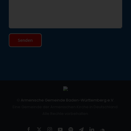
©
Armenische Gemeinde Baden-Württemberg e.V.
Eine Gemeinde der Armenischen Kirche in Deutschland.
Alle Rechte vorbehalten.
Facebook
X
Instagram
YouTube
Spotify
Telegram
LinkedIn
SoundCloud