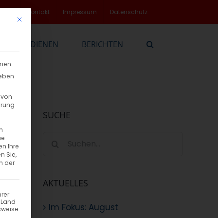
rvice
Kontakt
Impressum
Datenschutz
Mit diesem Button wird der Dialog geschlossen. Seine Funktionalität
EN
DIENEN
BERICHTEN
nnen.
geben
 von
hrung
SUCHE
n
Suche
ie
en Ihre
nach:
n Sie,
n der
AKTUELLES
hrer
n Land
Im Fokus: August
sweise