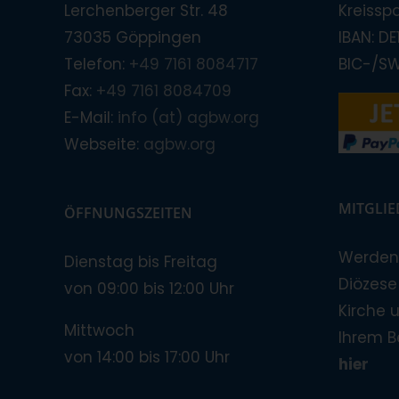
Lerchenberger Str. 48
Kreissp
73035 Göppingen
IBAN: D
Telefon:
+49 7161 8084717
BIC-/S
Fax:
+49 7161 8084709
E-Mail:
info (at) agbw.org
Webseite:
agbw.org
MITGLI
ÖFFNUNGSZEITEN
Werden 
Dienstag bis Freitag
Diözese!
von 09:00 bis 12:00 Uhr
Kirche 
Mittwoch
Ihrem B
von 14:00 bis 17:00 Uhr
hier