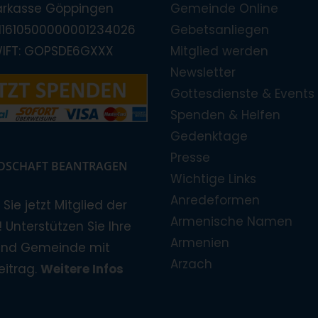
arkasse Göppingen
Gemeinde Online
E11610500000001234026
Gebetsanliegen
WIFT: GOPSDE6GXXX
Mitglied werden
Newsletter
Gottesdienste & Events
Spenden & Helfen
Gedenktage
Presse
EDSCHAFT BEANTRAGEN
Wichtige Links
Anredeformen
Sie jetzt Mitglied der
Armenische Namen
 Unterstützen Sie Ihre
Armenien
und Gemeinde mit
Arzach
eitrag.
Weitere Infos