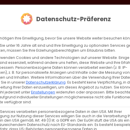
loud
AKTION HEIMAT SCHAFFEN!
Gottesdienste & Events
Se
Datenschutz-Präferenz
AGBW
WIR
BEKENN
nötigen Ihre Einwilligung, bevor Sie unsere Website weiter besuchen kö
ie unter 16 Jahre alt sind und Ihre Einwilligung zu optionalen Services 
n, müssen Sie Ihre Erziehungsberechtigten um Erlaubnis bitten.
rwenden Cookies und andere Technologien auf unserer Website. Einige
sind essenziell, während andere uns helfen, diese Website und Ihre Erfa
Zurück
Vor
bessern.
Personenbezogene Daten können verarbeitet werden (z. B. IP-
en), z. B. für personalisierte Anzeigen und Inhalte oder die Messung von
en und Inhalten.
Weitere Informationen über die Verwendung Ihrer Date
 Sie in unserer
Datenschutzerklärung
.
Es besteht keine Verpflichtung, in d
eitung Ihrer Daten einzuwilligen, um dieses Angebot zu nutzen.
Sie könn
l jederzeit unter
Einstellungen
widerrufen oder anpassen.
Bitte beachte
ufgrund individueller Einstellungen möglicherweise nicht alle Funktione
e verfügbar sind.
 Services verarbeiten personenbezogene Daten in den USA. Mit Ihrer
ligung zur Nutzung dieser Services willigen Sie auch in die Verarbeitung I
NÄCHSTE VERANSTALTUNG
in den USA gemäß Art. 49 (1) lit. a GDPR ein. Der EuGH stuft die USA als ei
zureichendem Datenschutz nach EU-Standards ein. Es besteht beispiel
efahr, dass US-Behörden personenbezogene Daten in