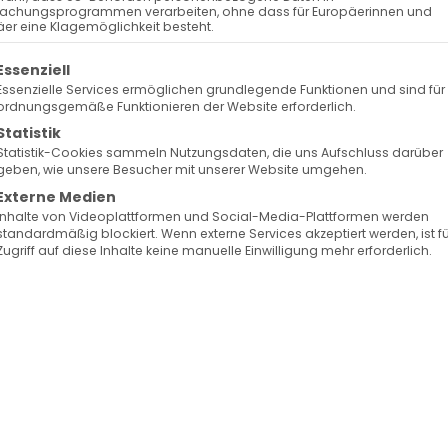
Keine bevorstehenden Veranstaltungen
achungsprogrammen verarbeiten, ohne dass für Europäerinnen und
er eine Klagemöglichkeit besteht.
olgt eine Liste der Service-Gruppen, für die eine Ein
Essenziell
Essenzielle Services ermöglichen grundlegende Funktionen und sind für
ordnungsgemäße Funktionieren der Website erforderlich.
Statistik
Statistik-Cookies sammeln Nutzungsdaten, die uns Aufschluss darüber
geben, wie unsere Besucher mit unserer Website umgehen.
Externe Medien
ungen
Inhalte von Videoplattformen und Social-Media-Plattformen werden
standardmäßig blockiert. Wenn externe Services akzeptiert werden, ist f
Zugriff auf diese Inhalte keine manuelle Einwilligung mehr erforderlich.
Facebook
X
LinkedIn
WhatsApp
Telegram
Pinterest
Vk