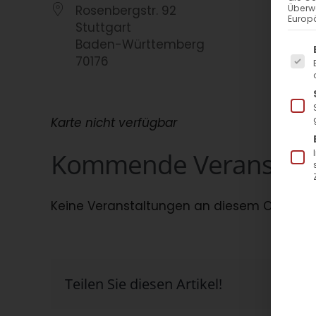
Rosenbergstr. 92
Überw
Europä
Stuttgart
Baden-Württemberg
Es f
70176
Karte nicht verfügbar
Kommende Veranstalt
Keine Veranstaltungen an diesem Ort
Teilen Sie diesen Artikel!