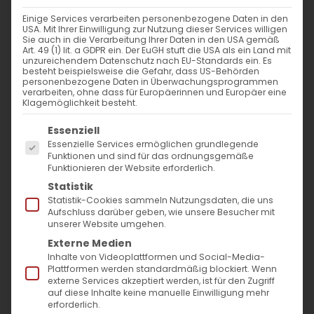
Einige Services verarbeiten personenbezogene Daten in den
USA. Mit Ihrer Einwilligung zur Nutzung dieser Services willigen
Sie auch in die Verarbeitung Ihrer Daten in den USA gemäß
Art. 49 (1) lit. a GDPR ein. Der EuGH stuft die USA als ein Land mit
unzureichendem Datenschutz nach EU-Standards ein. Es
besteht beispielsweise die Gefahr, dass US-Behörden
personenbezogene Daten in Überwachungsprogrammen
verarbeiten, ohne dass für Europäerinnen und Europäer eine
Klagemöglichkeit besteht.
Es folgt eine Liste der Service-Gruppen, für die
Essenziell
Essenzielle Services ermöglichen grundlegende
Funktionen und sind für das ordnungsgemäße
Funktionieren der Website erforderlich.
Statistik
Statistik-Cookies sammeln Nutzungsdaten, die uns
Aufschluss darüber geben, wie unsere Besucher mit
unserer Website umgehen.
Werde Ministrant
Externe Medien
Inhalte von Videoplattformen und Social-Media-
Dienst am Altar, Freizeit & Spaß
Plattformen werden standardmäßig blockiert. Wenn
externe Services akzeptiert werden, ist für den Zugriff
auf diese Inhalte keine manuelle Einwilligung mehr
erforderlich.
Es ist bei den Armeniern üblich, dass die