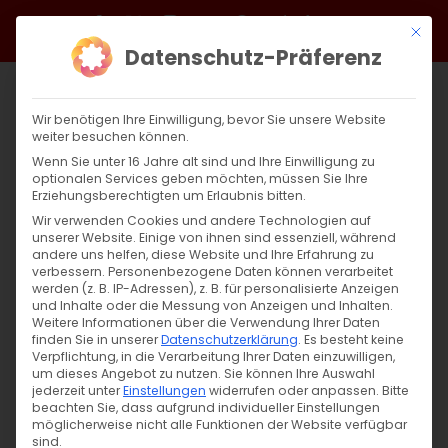
Zum
Facebook
X
Instagram
YouTube
Spotify
Telegram
LinkedIn
SoundCloud
Mit di
Inhalt
Datenschutz-Präferenz
springen
Wir benötigen Ihre Einwilligung, bevor Sie unsere Website
weiter besuchen können.
Wenn Sie unter 16 Jahre alt sind und Ihre Einwilligung zu
optionalen Services geben möchten, müssen Sie Ihre
Erziehungsberechtigten um Erlaubnis bitten.
Wir verwenden Cookies und andere Technologien auf
unserer Website. Einige von ihnen sind essenziell, während
andere uns helfen, diese Website und Ihre Erfahrung zu
Unsere Gottesdienste im März
verbessern.
Personenbezogene Daten können verarbeitet
werden (z. B. IP-Adressen), z. B. für personalisierte Anzeigen
und Inhalte oder die Messung von Anzeigen und Inhalten.
Weitere Informationen über die Verwendung Ihrer Daten
Unsere Gottesdienste im März Սիրելի
finden Sie in unserer
Datenschutzerklärung
.
Es besteht keine
Հայրենակիցներ, սիրով կը [...]
Verpflichtung, in die Verarbeitung Ihrer Daten einzuwilligen,
um dieses Angebot zu nutzen.
Sie können Ihre Auswahl
jederzeit unter
Einstellungen
widerrufen oder anpassen.
Bitte
beachten Sie, dass aufgrund individueller Einstellungen
möglicherweise nicht alle Funktionen der Website verfügbar
25. Februar 2025
|
Allgemein
,
Gemeinde
sind.