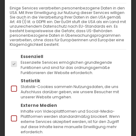
Weiterlesen
Einige Services verarbeiten personenbezogene Daten in den
USA. Mit Ihrer Einwilligung zur Nutzung dieser Services willigen
Sie auch in die Verarbeitung Ihrer Daten in den USA gemäß
Art. 49 (1) lit. a GDPR ein. Der EuGH stuft die USA als ein Land mit
unzureichendem Datenschutz nach EU-Standards ein. Es
besteht beispielsweise die Gefahr, dass US-Behörden
personenbezogene Daten in Überwachungsprogrammen
verarbeiten, ohne dass für Europäerinnen und Europäer eine
Klagemöglichkeit besteht.
Es folgt eine Liste der Service-Gruppen, für die
Essenziell
Essenzielle Services ermöglichen grundlegende
SUCHE
Funktionen und sind für das ordnungsgemäße
Funktionieren der Website erforderlich.
Statistik
Suche
Statistik-Cookies sammeln Nutzungsdaten, die uns
nach:
Aufschluss darüber geben, wie unsere Besucher mit
unserer Website umgehen.
Externe Medien
AKTUELLES
Inhalte von Videoplattformen und Social-Media-
Plattformen werden standardmäßig blockiert. Wenn
externe Services akzeptiert werden, ist für den Zugriff
Im Fokus: August
auf diese Inhalte keine manuelle Einwilligung mehr
erforderlich.