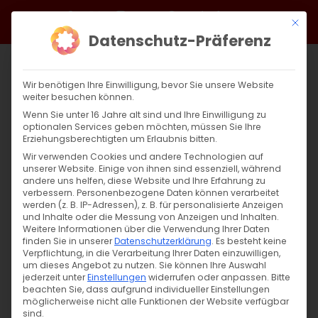
Zum
Facebook
X
Instagram
YouTube
Spotify
Telegram
LinkedIn
SoundCloud
Mit di
Inhalt
Datenschutz-Präferenz
springen
Wir benötigen Ihre Einwilligung, bevor Sie unsere Website
weiter besuchen können.
Wenn Sie unter 16 Jahre alt sind und Ihre Einwilligung zu
optionalen Services geben möchten, müssen Sie Ihre
Erziehungsberechtigten um Erlaubnis bitten.
Wir verwenden Cookies und andere Technologien auf
unserer Website. Einige von ihnen sind essenziell, während
andere uns helfen, diese Website und Ihre Erfahrung zu
verbessern.
Personenbezogene Daten können verarbeitet
werden (z. B. IP-Adressen), z. B. für personalisierte Anzeigen
und Inhalte oder die Messung von Anzeigen und Inhalten.
Weitere Informationen über die Verwendung Ihrer Daten
finden Sie in unserer
Datenschutzerklärung
.
Es besteht keine
Verpflichtung, in die Verarbeitung Ihrer Daten einzuwilligen,
um dieses Angebot zu nutzen.
Sie können Ihre Auswahl
SUCHE
jederzeit unter
Einstellungen
widerrufen oder anpassen.
Bitte
beachten Sie, dass aufgrund individueller Einstellungen
Suche
möglicherweise nicht alle Funktionen der Website verfügbar
sind.