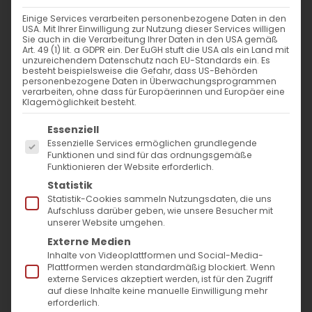
nach:
Einige Services verarbeiten personenbezogene Daten in den
USA. Mit Ihrer Einwilligung zur Nutzung dieser Services willigen
Sie auch in die Verarbeitung Ihrer Daten in den USA gemäß
AKTUELLES
Art. 49 (1) lit. a GDPR ein. Der EuGH stuft die USA als ein Land mit
unzureichendem Datenschutz nach EU-Standards ein. Es
besteht beispielsweise die Gefahr, dass US-Behörden
Im Fokus: August
personenbezogene Daten in Überwachungsprogrammen
verarbeiten, ohne dass für Europäerinnen und Europäer eine
Klagemöglichkeit besteht.
Sichtbar sein, ins Gespräch kommen
Es folgt eine Liste der Service-Gruppen, für die
Essenziell
Essenzielle Services ermöglichen grundlegende
Vardavar in Göppingen und in den
Funktionen und sind für das ordnungsgemäße
Funktionieren der Website erforderlich.
Gemeinden der Diözese
Statistik
Statistik-Cookies sammeln Nutzungsdaten, die uns
Aufschluss darüber geben, wie unsere Besucher mit
unserer Website umgehen.
Externe Medien
Inhalte von Videoplattformen und Social-Media-
Plattformen werden standardmäßig blockiert. Wenn
MO
DI
MI
DO
FR
SA
SO
externe Services akzeptiert werden, ist für den Zugriff
auf diese Inhalte keine manuelle Einwilligung mehr
erforderlich.
27
28
29
30
1
2