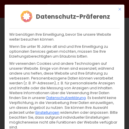
Zum
Facebook
X
Instagram
YouTube
Spotify
Telegram
LinkedIn
SoundCloud
Mit di
Inhalt
Datenschutz-Präferenz
springen
Wir benötigen Ihre Einwilligung, bevor Sie unsere Website
weiter besuchen können.
Wenn Sie unter 16 Jahre alt sind und Ihre Einwilligung zu
optionalen Services geben möchten, müssen Sie Ihre
Erziehungsberechtigten um Erlaubnis bitten.
Wir verwenden Cookies und andere Technologien auf
unserer Website. Einige von ihnen sind essenziell, während
andere uns helfen, diese Website und Ihre Erfahrung zu
verbessern.
Personenbezogene Daten können verarbeitet
werden (z. B. IP-Adressen), z. B. für personalisierte Anzeigen
und Inhalte oder die Messung von Anzeigen und Inhalten.
Weitere Informationen über die Verwendung Ihrer Daten
finden Sie in unserer
Datenschutzerklärung
.
Es besteht keine
Verpflichtung, in die Verarbeitung Ihrer Daten einzuwilligen,
um dieses Angebot zu nutzen.
Sie können Ihre Auswahl
SUCHE
jederzeit unter
Einstellungen
widerrufen oder anpassen.
Bitte
beachten Sie, dass aufgrund individueller Einstellungen
Suche
möglicherweise nicht alle Funktionen der Website verfügbar
sind.