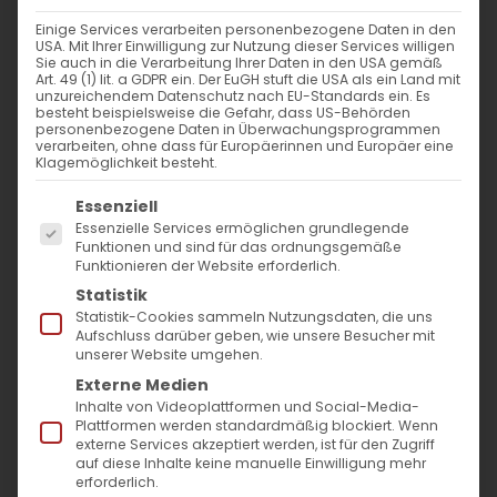
nach:
Einige Services verarbeiten personenbezogene Daten in den
USA. Mit Ihrer Einwilligung zur Nutzung dieser Services willigen
Sie auch in die Verarbeitung Ihrer Daten in den USA gemäß
AKTUELLES
Art. 49 (1) lit. a GDPR ein. Der EuGH stuft die USA als ein Land mit
unzureichendem Datenschutz nach EU-Standards ein. Es
besteht beispielsweise die Gefahr, dass US-Behörden
Im Fokus: August
personenbezogene Daten in Überwachungsprogrammen
verarbeiten, ohne dass für Europäerinnen und Europäer eine
Klagemöglichkeit besteht.
Sichtbar sein, ins Gespräch kommen
Es folgt eine Liste der Service-Gruppen, für die
Essenziell
Essenzielle Services ermöglichen grundlegende
Vardavar in Göppingen und in den
Funktionen und sind für das ordnungsgemäße
Funktionieren der Website erforderlich.
Gemeinden der Diözese
Statistik
Statistik-Cookies sammeln Nutzungsdaten, die uns
Aufschluss darüber geben, wie unsere Besucher mit
unserer Website umgehen.
Externe Medien
Inhalte von Videoplattformen und Social-Media-
Plattformen werden standardmäßig blockiert. Wenn
MO
DI
MI
DO
FR
SA
SO
externe Services akzeptiert werden, ist für den Zugriff
auf diese Inhalte keine manuelle Einwilligung mehr
erforderlich.
27
28
29
30
31
1
2