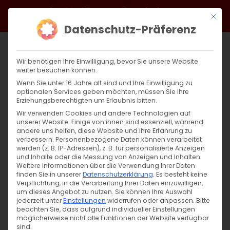
Zum
Facebook
X
Instagram
YouTube
Spotify
Telegram
LinkedIn
SoundCloud
Mit di
Inhalt
Datenschutz-Präferenz
springen
Wir benötigen Ihre Einwilligung, bevor Sie unsere Website
weiter besuchen können.
Wenn Sie unter 16 Jahre alt sind und Ihre Einwilligung zu
optionalen Services geben möchten, müssen Sie Ihre
Erziehungsberechtigten um Erlaubnis bitten.
Wir verwenden Cookies und andere Technologien auf
unserer Website. Einige von ihnen sind essenziell, während
andere uns helfen, diese Website und Ihre Erfahrung zu
«Գեղարդ» երգչախումբը
verbessern.
Personenbezogene Daten können verarbeitet
werden (z. B. IP-Adressen), z. B. für personalisierte Anzeigen
Շտուտգարտում
und Inhalte oder die Messung von Anzeigen und Inhalten.
Weitere Informationen über die Verwendung Ihrer Daten
finden Sie in unserer
Datenschutzerklärung
.
Es besteht keine
«Գեղարդ» երգչախումբը Շտուտգարտում
Verpflichtung, in die Verarbeitung Ihrer Daten einzuwilligen,
um dieses Angebot zu nutzen.
Sie können Ihre Auswahl
Հայ հոգևոր երաժշտության
jederzeit unter
Einstellungen
widerrufen oder anpassen.
Bitte
beachten Sie, dass aufgrund individueller Einstellungen
ժամանակակից ձայնը, [...]
möglicherweise nicht alle Funktionen der Website verfügbar
sind.