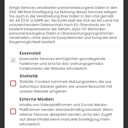
Einige Services verarbeiten personenbezogene Daten in den
16. Oktober 2024
|
Allgemein
USA. Mit Ihrer Einwilligung zur Nutzung dieser Services willigen
Sie auch in die Verarbeitung Ihrer Daten in den USA gemäß
Weiterlesen
Art. 49 (1) lit. a GDPR ein. Der EuGH stuft die USA als ein Land mit
unzureichendem Datenschutz nach EU-Standards ein. Es
besteht beispielsweise die Gefahr, dass US-Behörden
personenbezogene Daten in Überwachungsprogrammen
verarbeiten, ohne dass für Europäerinnen und Europäer eine
Klagemöglichkeit besteht.
Es folgt eine Liste der Service-Gruppen, für die
Essenziell
Essenzielle Services ermöglichen grundlegende
Funktionen und sind für das ordnungsgemäße
Funktionieren der Website erforderlich.
Statistik
SUCHE
Statistik-Cookies sammeln Nutzungsdaten, die uns
Aufschluss darüber geben, wie unsere Besucher mit
unserer Website umgehen.
Suche
Externe Medien
nach:
Inhalte von Videoplattformen und Social-Media-
Plattformen werden standardmäßig blockiert. Wenn
externe Services akzeptiert werden, ist für den Zugriff
AKTUELLES
auf diese Inhalte keine manuelle Einwilligung mehr
erforderlich.