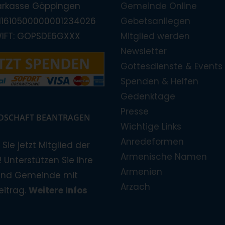
arkasse Göppingen
Gemeinde Online
E11610500000001234026
Gebetsanliegen
WIFT: GOPSDE6GXXX
Mitglied werden
Newsletter
Gottesdienste & Events
Spenden & Helfen
Gedenktage
Presse
EDSCHAFT BEANTRAGEN
Wichtige Links
Anredeformen
Sie jetzt Mitglied der
Armenische Namen
 Unterstützen Sie Ihre
Armenien
und Gemeinde mit
Arzach
eitrag.
Weitere Infos