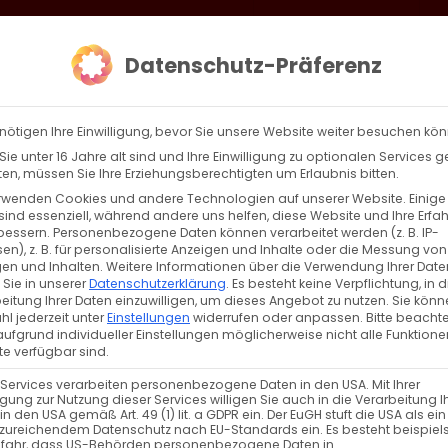
loud
AKTION HEIMAT SCHAFFEN!
Gottesdienste & Events
Se
Datenschutz-Präferenz
AGBW
WIR
BEKENN
nötigen Ihre Einwilligung, bevor Sie unsere Website weiter besuchen kö
ie unter 16 Jahre alt sind und Ihre Einwilligung zu optionalen Services 
n, müssen Sie Ihre Erziehungsberechtigten um Erlaubnis bitten.
rwenden Cookies und andere Technologien auf unserer Website. Einige
sind essenziell, während andere uns helfen, diese Website und Ihre Erfa
bessern.
Personenbezogene Daten können verarbeitet werden (z. B. IP-
en), z. B. für personalisierte Anzeigen und Inhalte oder die Messung von
en und Inhalten.
Weitere Informationen über die Verwendung Ihrer Date
 Sie in unserer
Datenschutzerklärung
.
Es besteht keine Verpflichtung, in d
eitung Ihrer Daten einzuwilligen, um dieses Angebot zu nutzen.
Sie könn
l jederzeit unter
Einstellungen
widerrufen oder anpassen.
Bitte beachte
ufgrund individueller Einstellungen möglicherweise nicht alle Funktione
e verfügbar sind.
 Services verarbeiten personenbezogene Daten in den USA. Mit Ihrer
ligung zur Nutzung dieser Services willigen Sie auch in die Verarbeitung I
in den USA gemäß Art. 49 (1) lit. a GDPR ein. Der EuGH stuft die USA als ei
zureichendem Datenschutz nach EU-Standards ein. Es besteht beispiel
efahr, dass US-Behörden personenbezogene Daten in