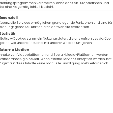
achungsprogrammen verarbeiten, ohne dass für Europäerinnen und
er eine Klagemöglichkeit besteht.
olgt eine Liste der Service-Gruppen, für die eine Ein
Essenziell
Essenzielle Services ermöglichen grundlegende Funktionen und sind für
ordnungsgemäße Funktionieren der Website erforderlich.
Statistik
Statistik-Cookies sammeln Nutzungsdaten, die uns Aufschluss darüber
geben, wie unsere Besucher mit unserer Website umgehen.
Externe Medien
Inhalte von Videoplattformen und Social-Media-Plattformen werden
standardmäßig blockiert. Wenn externe Services akzeptiert werden, ist f
Zugriff auf diese Inhalte keine manuelle Einwilligung mehr erforderlich.