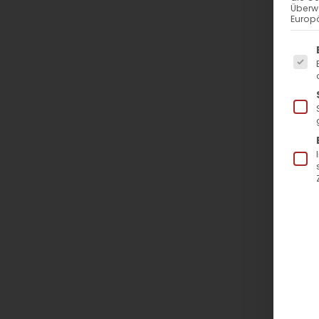
Überw
Europä
Es f