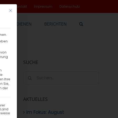
rvice
Kontakt
Impressum
Datenschutz
Mit diesem Button wird der Dialog geschlossen. Seine Funktionalität
EN
DIENEN
BERICHTEN
nnen.
geben
 von
hrung
SUCHE
n
Suche
ie
en Ihre
nach:
n Sie,
n der
AKTUELLES
hrer
n Land
Im Fokus: August
sweise