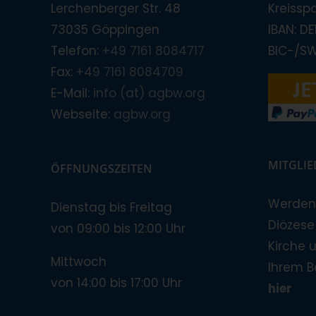
Lerchenberger Str. 48
Kreissp
73035 Göppingen
IBAN: D
Telefon:
+49 7161 8084717
BIC-/S
Fax:
+49 7161 8084709
E-Mail:
info (at) agbw.org
Webseite:
agbw.org
MITGLI
ÖFFNUNGSZEITEN
Werden 
Dienstag bis Freitag
Diözese!
von 09:00 bis 12:00 Uhr
Kirche 
Mittwoch
Ihrem B
von 14:00 bis 17:00 Uhr
hier