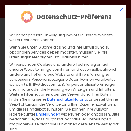
Zum
Facebook
X
Instagram
YouTube
Spotify
Telegram
LinkedIn
SoundCloud
Mit di
Inhalt
Datenschutz-Präferenz
springen
Wir benötigen Ihre Einwilligung, bevor Sie unsere Website
weiter besuchen können.
Wenn Sie unter 16 Jahre alt sind und Ihre Einwilligung zu
optionalen Services geben möchten, müssen Sie Ihre
Erziehungsberechtigten um Erlaubnis bitten.
Wir verwenden Cookies und andere Technologien auf
unserer Website. Einige von ihnen sind essenziell, während
andere uns helfen, diese Website und Ihre Erfahrung zu
verbessern.
Personenbezogene Daten können verarbeitet
werden (z. B. IP-Adressen), z. B. für personalisierte Anzeigen
und Inhalte oder die Messung von Anzeigen und Inhalten.
Weitere Informationen über die Verwendung Ihrer Daten
finden Sie in unserer
Datenschutzerklärung
.
Es besteht keine
Verpflichtung, in die Verarbeitung Ihrer Daten einzuwilligen,
um dieses Angebot zu nutzen.
Sie können Ihre Auswahl
jederzeit unter
Einstellungen
widerrufen oder anpassen.
Bitte
beachten Sie, dass aufgrund individueller Einstellungen
möglicherweise nicht alle Funktionen der Website verfügbar
sind.