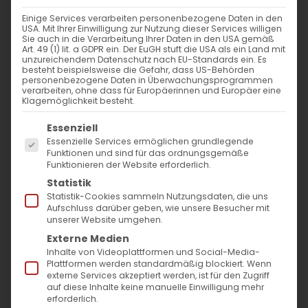
Einige Services verarbeiten personenbezogene Daten in den
FROHES NEUES JAHR 2022!
USA. Mit Ihrer Einwilligung zur Nutzung dieser Services willigen
Sie auch in die Verarbeitung Ihrer Daten in den USA gemäß
Art. 49 (1) lit. a GDPR ein. Der EuGH stuft die USA als ein Land mit
unzureichendem Datenschutz nach EU-Standards ein. Es
Սիրելի հայ համայնքի անդամներ ու
besteht beispielsweise die Gefahr, dass US-Behörden
personenbezogene Daten in Überwachungsprogrammen
բարեկամներ, մաղթում ենք Ձեզ [...]
verarbeiten, ohne dass für Europäerinnen und Europäer eine
Klagemöglichkeit besteht.
Es folgt eine Liste der Service-Gruppen, für die
Essenziell
1. Januar 2022
|
Allgemein
,
Gemeinde
Essenzielle Services ermöglichen grundlegende
Funktionen und sind für das ordnungsgemäße
Weiterlesen
Funktionieren der Website erforderlich.
Statistik
Statistik-Cookies sammeln Nutzungsdaten, die uns
Aufschluss darüber geben, wie unsere Besucher mit
unserer Website umgehen.
Externe Medien
Inhalte von Videoplattformen und Social-Media-
Plattformen werden standardmäßig blockiert. Wenn
externe Services akzeptiert werden, ist für den Zugriff
auf diese Inhalte keine manuelle Einwilligung mehr
erforderlich.
SUCHE