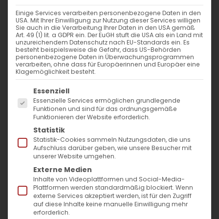
21. Dezember 2025
|
Allgemein
,
Glaubensfragen
Einige Services verarbeiten personenbezogene Daten in den
Weiterlesen
USA. Mit Ihrer Einwilligung zur Nutzung dieser Services willigen
Sie auch in die Verarbeitung Ihrer Daten in den USA gemäß
Art. 49 (1) lit. a GDPR ein. Der EuGH stuft die USA als ein Land mit
unzureichendem Datenschutz nach EU-Standards ein. Es
besteht beispielsweise die Gefahr, dass US-Behörden
personenbezogene Daten in Überwachungsprogrammen
verarbeiten, ohne dass für Europäerinnen und Europäer eine
FROHE WEIHNACHTEN!
Klagemöglichkeit besteht.
Es folgt eine Liste der Service-Gruppen, für die
Essenziell
ՔՐԻՍՏՈՍ ԾՆԱՒ ԵՒ ՅԱՅՏՆԵՑԱՒ, ՁԵԶ ԵՒ
Essenzielle Services ermöglichen grundlegende
Funktionen und sind für das ordnungsgemäße
ՄԵԶ ՄԵԾ ԱՒԵՏԻՍ [...]
Funktionieren der Website erforderlich.
Statistik
Statistik-Cookies sammeln Nutzungsdaten, die uns
5. Januar 2022
|
Aktuell
,
Gemeinde
Aufschluss darüber geben, wie unsere Besucher mit
unserer Website umgehen.
Weiterlesen
Externe Medien
Inhalte von Videoplattformen und Social-Media-
Plattformen werden standardmäßig blockiert. Wenn
externe Services akzeptiert werden, ist für den Zugriff
auf diese Inhalte keine manuelle Einwilligung mehr
erforderlich.