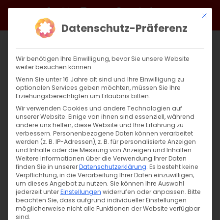
Zum
Facebook
X
Instagram
YouTube
Spotify
Telegram
LinkedIn
SoundCloud
Mit di
Inhalt
Datenschutz-Präferenz
springen
Wir benötigen Ihre Einwilligung, bevor Sie unsere Website
weiter besuchen können.
Wenn Sie unter 16 Jahre alt sind und Ihre Einwilligung zu
optionalen Services geben möchten, müssen Sie Ihre
Erziehungsberechtigten um Erlaubnis bitten.
Wir verwenden Cookies und andere Technologien auf
unserer Website. Einige von ihnen sind essenziell, während
andere uns helfen, diese Website und Ihre Erfahrung zu
Weihnachten nach armenischer Tradition
verbessern.
Personenbezogene Daten können verarbeitet
werden (z. B. IP-Adressen), z. B. für personalisierte Anzeigen
feiern
und Inhalte oder die Messung von Anzeigen und Inhalten.
Weitere Informationen über die Verwendung Ihrer Daten
finden Sie in unserer
Datenschutzerklärung
.
Es besteht keine
Weihnachten nach armenischer Tradition
Verpflichtung, in die Verarbeitung Ihrer Daten einzuwilligen,
um dieses Angebot zu nutzen.
Sie können Ihre Auswahl
feiern: Ein Leitfaden für [...]
jederzeit unter
Einstellungen
widerrufen oder anpassen.
Bitte
beachten Sie, dass aufgrund individueller Einstellungen
möglicherweise nicht alle Funktionen der Website verfügbar
sind.