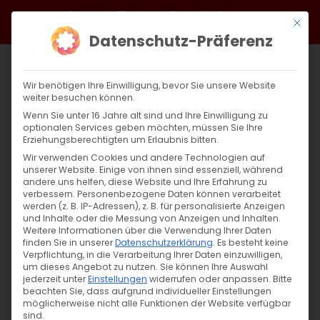
Zum
Facebook
X
Instagram
YouTube
Spotify
Telegram
LinkedIn
SoundCloud
Mit di
Inhalt
Datenschutz-Präferenz
springen
Wir benötigen Ihre Einwilligung, bevor Sie unsere Website
weiter besuchen können.
Wenn Sie unter 16 Jahre alt sind und Ihre Einwilligung zu
optionalen Services geben möchten, müssen Sie Ihre
Erziehungsberechtigten um Erlaubnis bitten.
Wir verwenden Cookies und andere Technologien auf
unserer Website. Einige von ihnen sind essenziell, während
andere uns helfen, diese Website und Ihre Erfahrung zu
verbessern.
Personenbezogene Daten können verarbeitet
werden (z. B. IP-Adressen), z. B. für personalisierte Anzeigen
und Inhalte oder die Messung von Anzeigen und Inhalten.
Weitere Informationen über die Verwendung Ihrer Daten
finden Sie in unserer
Datenschutzerklärung
.
Es besteht keine
Verpflichtung, in die Verarbeitung Ihrer Daten einzuwilligen,
um dieses Angebot zu nutzen.
Sie können Ihre Auswahl
jederzeit unter
Einstellungen
widerrufen oder anpassen.
Bitte
beachten Sie, dass aufgrund individueller Einstellungen
möglicherweise nicht alle Funktionen der Website verfügbar
sind.