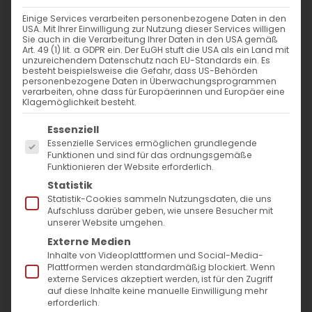
Einige Services verarbeiten personenbezogene Daten in den
USA. Mit Ihrer Einwilligung zur Nutzung dieser Services willigen
Sie auch in die Verarbeitung Ihrer Daten in den USA gemäß
Art. 49 (1) lit. a GDPR ein. Der EuGH stuft die USA als ein Land mit
Wort zum Sonntag – 5. Hisnak
unzureichendem Datenschutz nach EU-Standards ein. Es
besteht beispielsweise die Gefahr, dass US-Behörden
personenbezogene Daten in Überwachungsprogrammen
verarbeiten, ohne dass für Europäerinnen und Europäer eine
Handelt damit, bis ich wiederkomme! Lukas
Klagemöglichkeit besteht.
19,13 Liebe Schwestern [...]
Es folgt eine Liste der Service-Gruppen, für die
Essenziell
Essenzielle Services ermöglichen grundlegende
Funktionen und sind für das ordnungsgemäße
Funktionieren der Website erforderlich.
25. Dezember 2021
|
Abteilung Glaube
,
Glaubensfragen
,
Sardaryan
,
Wort zum Sonntag
Statistik
Statistik-Cookies sammeln Nutzungsdaten, die uns
Weiterlesen
Aufschluss darüber geben, wie unsere Besucher mit
unserer Website umgehen.
Externe Medien
Inhalte von Videoplattformen und Social-Media-
Plattformen werden standardmäßig blockiert. Wenn
externe Services akzeptiert werden, ist für den Zugriff
auf diese Inhalte keine manuelle Einwilligung mehr
erforderlich.