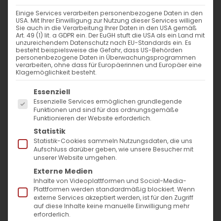
Sonntag
Einige Services verarbeiten personenbezogene Daten in den
Weiterlesen
USA. Mit Ihrer Einwilligung zur Nutzung dieser Services willigen
Sie auch in die Verarbeitung Ihrer Daten in den USA gemäß
Art. 49 (1) lit. a GDPR ein. Der EuGH stuft die USA als ein Land mit
unzureichendem Datenschutz nach EU-Standards ein. Es
besteht beispielsweise die Gefahr, dass US-Behörden
personenbezogene Daten in Überwachungsprogrammen
verarbeiten, ohne dass für Europäerinnen und Europäer eine
Klagemöglichkeit besteht.
Es folgt eine Liste der Service-Gruppen, für die
Essenziell
Essenzielle Services ermöglichen grundlegende
Funktionen und sind für das ordnungsgemäße
Funktionieren der Website erforderlich.
SUCHE
Statistik
Statistik-Cookies sammeln Nutzungsdaten, die uns
Suche
Aufschluss darüber geben, wie unsere Besucher mit
unserer Website umgehen.
nach:
Externe Medien
Inhalte von Videoplattformen und Social-Media-
AKTUELLES
Plattformen werden standardmäßig blockiert. Wenn
externe Services akzeptiert werden, ist für den Zugriff
auf diese Inhalte keine manuelle Einwilligung mehr
Im Fokus: August
erforderlich.