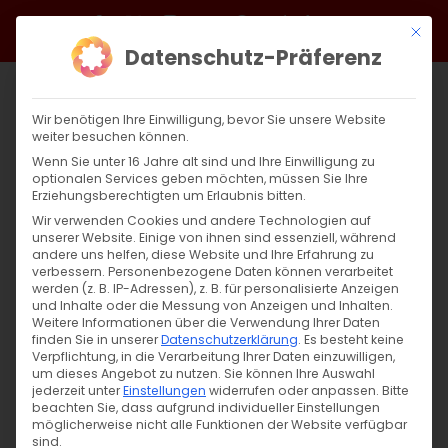
Zum
Facebook
X
Instagram
YouTube
Spotify
Telegram
LinkedIn
SoundCloud
Mit di
Inhalt
Datenschutz-Präferenz
springen
Wir benötigen Ihre Einwilligung, bevor Sie unsere Website
weiter besuchen können.
Wenn Sie unter 16 Jahre alt sind und Ihre Einwilligung zu
optionalen Services geben möchten, müssen Sie Ihre
Erziehungsberechtigten um Erlaubnis bitten.
Wir verwenden Cookies und andere Technologien auf
unserer Website. Einige von ihnen sind essenziell, während
andere uns helfen, diese Website und Ihre Erfahrung zu
Predigt zu Lukas 4, 18–19
verbessern.
Personenbezogene Daten können verarbeitet
werden (z. B. IP-Adressen), z. B. für personalisierte Anzeigen
und Inhalte oder die Messung von Anzeigen und Inhalten.
Weitere Informationen über die Verwendung Ihrer Daten
Predigt zu Lukas 4,18–19 „Der Geist des Herrn
finden Sie in unserer
Datenschutzerklärung
.
Es besteht keine
[...]
Verpflichtung, in die Verarbeitung Ihrer Daten einzuwilligen,
um dieses Angebot zu nutzen.
Sie können Ihre Auswahl
jederzeit unter
Einstellungen
widerrufen oder anpassen.
Bitte
beachten Sie, dass aufgrund individueller Einstellungen
möglicherweise nicht alle Funktionen der Website verfügbar
20. Oktober 2025
|
Predigten
,
Sardaryan
,
Wort zum
sind.