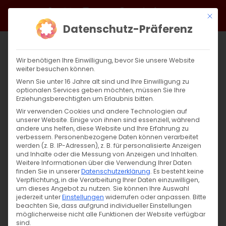
Zum
Facebook
X
Instagram
YouTube
Spotify
Telegram
LinkedIn
SoundCloud
Mit di
Inhalt
Datenschutz-Präferenz
springen
Wir benötigen Ihre Einwilligung, bevor Sie unsere Website
weiter besuchen können.
Wenn Sie unter 16 Jahre alt sind und Ihre Einwilligung zu
optionalen Services geben möchten, müssen Sie Ihre
Erziehungsberechtigten um Erlaubnis bitten.
Wir verwenden Cookies und andere Technologien auf
unserer Website. Einige von ihnen sind essenziell, während
andere uns helfen, diese Website und Ihre Erfahrung zu
Weihnachtsfreude 2025-2026
verbessern.
Personenbezogene Daten können verarbeitet
werden (z. B. IP-Adressen), z. B. für personalisierte Anzeigen
und Inhalte oder die Messung von Anzeigen und Inhalten.
Weitere Informationen über die Verwendung Ihrer Daten
Aktion „Weihnachtsfreude 2025-2026“
finden Sie in unserer
Datenschutzerklärung
.
Es besteht keine
Hoffnung schenken von Baden-
Verpflichtung, in die Verarbeitung Ihrer Daten einzuwilligen,
um dieses Angebot zu nutzen.
Sie können Ihre Auswahl
Württemberg nach [...]
jederzeit unter
Einstellungen
widerrufen oder anpassen.
Bitte
beachten Sie, dass aufgrund individueller Einstellungen
möglicherweise nicht alle Funktionen der Website verfügbar
sind.