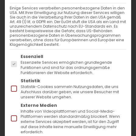
19. November 2025
|
Abteilung Diakonie
,
Allgemein
,
Einige Services verarbeiten personenbezogene Daten in den
Pressemitteilungen
USA. Mit Ihrer Einwilligung zur Nutzung dieser Services willigen
Sie auch in die Verarbeitung Ihrer Daten in den USA gemäß
Weiterlesen
Art. 49 (1) lit. a GDPR ein. Der EuGH stuft die USA als ein Land mit
unzureichendem Datenschutz nach EU-Standards ein. Es
besteht beispielsweise die Gefahr, dass US-Behörden
personenbezogene Daten in Überwachungsprogrammen
verarbeiten, ohne dass für Europäerinnen und Europäer eine
Klagemöglichkeit besteht.
Es folgt eine Liste der Service-Gruppen, für die
Essenziell
Essenzielle Services ermöglichen grundlegende
Funktionen und sind für das ordnungsgemäße
Funktionieren der Website erforderlich.
Statistik
SUCHE
Statistik-Cookies sammeln Nutzungsdaten, die uns
Aufschluss darüber geben, wie unsere Besucher mit
unserer Website umgehen.
Suche
Externe Medien
nach:
Inhalte von Videoplattformen und Social-Media-
Plattformen werden standardmäßig blockiert. Wenn
externe Services akzeptiert werden, ist für den Zugriff
AKTUELLES
auf diese Inhalte keine manuelle Einwilligung mehr
erforderlich.