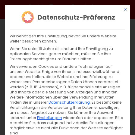
Zum
Facebook
X
Instagram
YouTube
Spotify
Telegram
LinkedIn
SoundCloud
Mit di
Inhalt
Datenschutz-Präferenz
springen
Wir benötigen Ihre Einwilligung, bevor Sie unsere Website
weiter besuchen können.
Wenn Sie unter 16 Jahre alt sind und Ihre Einwilligung zu
optionalen Services geben möchten, müssen Sie Ihre
Erziehungsberechtigten um Erlaubnis bitten.
Wir verwenden Cookies und andere Technologien auf
unserer Website. Einige von ihnen sind essenziell, während
andere uns helfen, diese Website und Ihre Erfahrung zu
verbessern.
Personenbezogene Daten können verarbeitet
werden (z. B. IP-Adressen), z. B. für personalisierte Anzeigen
und Inhalte oder die Messung von Anzeigen und Inhalten.
Weitere Informationen über die Verwendung Ihrer Daten
finden Sie in unserer
Datenschutzerklärung
.
Es besteht keine
Verpflichtung, in die Verarbeitung Ihrer Daten einzuwilligen,
um dieses Angebot zu nutzen.
Sie können Ihre Auswahl
jederzeit unter
Einstellungen
widerrufen oder anpassen.
Bitte
beachten Sie, dass aufgrund individueller Einstellungen
möglicherweise nicht alle Funktionen der Website verfügbar
sind.