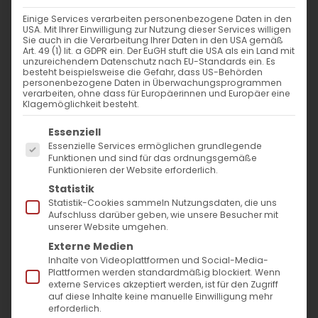
Einige Services verarbeiten personenbezogene Daten in den
Appell des Bischofs
USA. Mit Ihrer Einwilligung zur Nutzung dieser Services willigen
Sie auch in die Verarbeitung Ihrer Daten in den USA gemäß
Art. 49 (1) lit. a GDPR ein. Der EuGH stuft die USA als ein Land mit
unzureichendem Datenschutz nach EU-Standards ein. Es
Appell des Diözesanbischofs zur
besteht beispielsweise die Gefahr, dass US-Behörden
personenbezogene Daten in Überwachungsprogrammen
Unterstützung der Sanierung der Hl. [...]
verarbeiten, ohne dass für Europäerinnen und Europäer eine
Klagemöglichkeit besteht.
Es folgt eine Liste der Service-Gruppen, für die
Essenziell
30. November 2021
|
Allgemein
,
Bischof
,
Gemeinde
,
Heimat
Essenzielle Services ermöglichen grundlegende
Funktionen und sind für das ordnungsgemäße
schaffen
Funktionieren der Website erforderlich.
Weiterlesen
Statistik
Statistik-Cookies sammeln Nutzungsdaten, die uns
Aufschluss darüber geben, wie unsere Besucher mit
unserer Website umgehen.
Externe Medien
Inhalte von Videoplattformen und Social-Media-
Plattformen werden standardmäßig blockiert. Wenn
externe Services akzeptiert werden, ist für den Zugriff
auf diese Inhalte keine manuelle Einwilligung mehr
erforderlich.