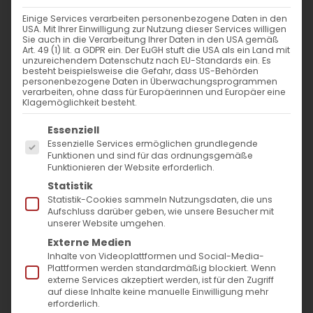
nach:
Einige Services verarbeiten personenbezogene Daten in den
USA. Mit Ihrer Einwilligung zur Nutzung dieser Services willigen
Sie auch in die Verarbeitung Ihrer Daten in den USA gemäß
AKTUELLES
Art. 49 (1) lit. a GDPR ein. Der EuGH stuft die USA als ein Land mit
unzureichendem Datenschutz nach EU-Standards ein. Es
besteht beispielsweise die Gefahr, dass US-Behörden
Im Fokus: August
personenbezogene Daten in Überwachungsprogrammen
verarbeiten, ohne dass für Europäerinnen und Europäer eine
Klagemöglichkeit besteht.
Sichtbar sein, ins Gespräch kommen
Es folgt eine Liste der Service-Gruppen, für die
Essenziell
Essenzielle Services ermöglichen grundlegende
Vardavar in Göppingen und in den
Funktionen und sind für das ordnungsgemäße
Funktionieren der Website erforderlich.
Gemeinden der Diözese
Statistik
Statistik-Cookies sammeln Nutzungsdaten, die uns
Aufschluss darüber geben, wie unsere Besucher mit
unserer Website umgehen.
Externe Medien
Inhalte von Videoplattformen und Social-Media-
Plattformen werden standardmäßig blockiert. Wenn
MO
DI
MI
DO
FR
SA
SO
externe Services akzeptiert werden, ist für den Zugriff
auf diese Inhalte keine manuelle Einwilligung mehr
erforderlich.
27
28
29
30
31
1