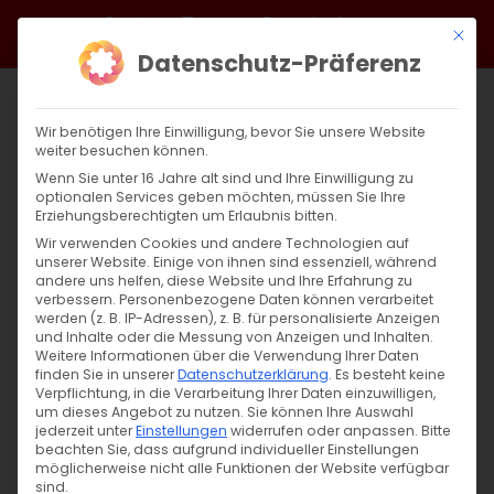
Zum
Facebook
X
Instagram
YouTube
Spotify
Telegram
LinkedIn
SoundCloud
Mit di
Inhalt
Datenschutz-Präferenz
springen
Wir benötigen Ihre Einwilligung, bevor Sie unsere Website
weiter besuchen können.
Wenn Sie unter 16 Jahre alt sind und Ihre Einwilligung zu
optionalen Services geben möchten, müssen Sie Ihre
Erziehungsberechtigten um Erlaubnis bitten.
Wir verwenden Cookies und andere Technologien auf
unserer Website. Einige von ihnen sind essenziell, während
andere uns helfen, diese Website und Ihre Erfahrung zu
verbessern.
Personenbezogene Daten können verarbeitet
werden (z. B. IP-Adressen), z. B. für personalisierte Anzeigen
und Inhalte oder die Messung von Anzeigen und Inhalten.
Weitere Informationen über die Verwendung Ihrer Daten
finden Sie in unserer
Datenschutzerklärung
.
Es besteht keine
Verpflichtung, in die Verarbeitung Ihrer Daten einzuwilligen,
um dieses Angebot zu nutzen.
Sie können Ihre Auswahl
SUCHE
jederzeit unter
Einstellungen
widerrufen oder anpassen.
Bitte
beachten Sie, dass aufgrund individueller Einstellungen
Suche
möglicherweise nicht alle Funktionen der Website verfügbar
sind.