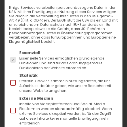
nach:
Einige Services verarbeiten personenbezogene Daten in den
USA. Mit Ihrer Einwilligung zur Nutzung dieser Services willigen
Sie auch in die Verarbeitung Ihrer Daten in den USA gemäß
AKTUELLES
Art. 49 (1) lit. a GDPR ein. Der EuGH stuft die USA als ein Land mit
unzureichendem Datenschutz nach EU-Standards ein. Es
besteht beispielsweise die Gefahr, dass US-Behörden
Im Fokus: August
personenbezogene Daten in Überwachungsprogrammen
verarbeiten, ohne dass für Europäerinnen und Europäer eine
Klagemöglichkeit besteht.
Sichtbar sein, ins Gespräch kommen
Es folgt eine Liste der Service-Gruppen, für die
Essenziell
Essenzielle Services ermöglichen grundlegende
Vardavar in Göppingen und in den
Funktionen und sind für das ordnungsgemäße
Funktionieren der Website erforderlich.
Gemeinden der Diözese
Statistik
Statistik-Cookies sammeln Nutzungsdaten, die uns
Aufschluss darüber geben, wie unsere Besucher mit
unserer Website umgehen.
Externe Medien
Inhalte von Videoplattformen und Social-Media-
Plattformen werden standardmäßig blockiert. Wenn
MO
DI
MI
DO
FR
SA
SO
externe Services akzeptiert werden, ist für den Zugriff
auf diese Inhalte keine manuelle Einwilligung mehr
erforderlich.
1
2
3
4
5
6