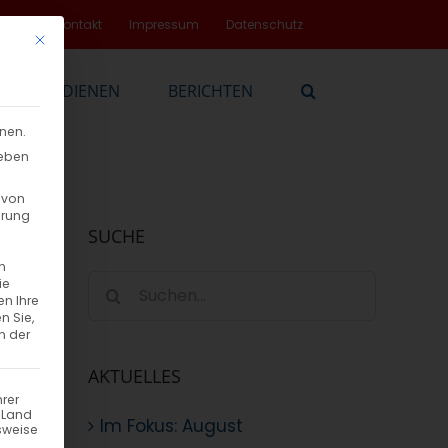
rvice
Kontakt
Impressum
Datenschutz
Mit diesem Button wird der Dialog geschlossen. Seine Funktionalität
EN
DIENEN
BERICHTEN
nnen.
geben
 von
hrung
SUCHE
n
Suche
ie
en Ihre
nach:
n Sie,
n der
sen
AKTUELLES
hrer
n Land
Im Fokus: August
sweise