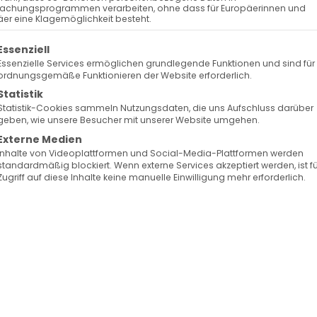
achungsprogrammen verarbeiten, ohne dass für Europäerinnen und
er eine Klagemöglichkeit besteht.
olgt eine Liste der Service-Gruppen, für die eine Ein
Essenziell
Essenzielle Services ermöglichen grundlegende Funktionen und sind für
ordnungsgemäße Funktionieren der Website erforderlich.
Statistik
Statistik-Cookies sammeln Nutzungsdaten, die uns Aufschluss darüber
geben, wie unsere Besucher mit unserer Website umgehen.
Externe Medien
Inhalte von Videoplattformen und Social-Media-Plattformen werden
standardmäßig blockiert. Wenn externe Services akzeptiert werden, ist f
Zugriff auf diese Inhalte keine manuelle Einwilligung mehr erforderlich.