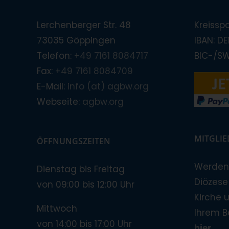
Lerchenberger Str. 48
Kreissp
73035 Göppingen
IBAN: D
Telefon:
+49 7161 8084717
BIC-/S
Fax:
+49 7161 8084709
E-Mail:
info (at) agbw.org
Webseite:
agbw.org
MITGLI
ÖFFNUNGSZEITEN
Werden 
Dienstag bis Freitag
Diözese!
von 09:00 bis 12:00 Uhr
Kirche 
Mittwoch
Ihrem B
von 14:00 bis 17:00 Uhr
hier