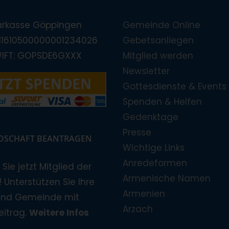
arkasse Göppingen
Gemeinde Online
E11610500000001234026
Gebetsanliegen
WIFT: GOPSDE6GXXX
Mitglied werden
Newsletter
Gottesdienste & Events
Spenden & Helfen
Gedenktage
Presse
EDSCHAFT BEANTRAGEN
Wichtige Links
Anredeformen
Sie jetzt Mitglied der
Armenische Namen
 Unterstützen Sie Ihre
Armenien
und Gemeinde mit
Arzach
eitrag.
Weitere Infos