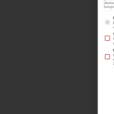
Überw
Europä
Es f