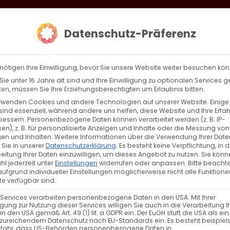
loud
AKTION HEIMAT SCHAFFEN!
Gottesdienste & Events
Se
Datenschutz-Präferenz
AGBW
WIR
BEKENN
nötigen Ihre Einwilligung, bevor Sie unsere Website weiter besuchen kö
ie unter 16 Jahre alt sind und Ihre Einwilligung zu optionalen Services 
n, müssen Sie Ihre Erziehungsberechtigten um Erlaubnis bitten.
rwenden Cookies und andere Technologien auf unserer Website. Einige
menstag
sind essenziell, während andere uns helfen, diese Website und Ihre Erfa
bessern.
Personenbezogene Daten können verarbeitet werden (z. B. IP-
en), z. B. für personalisierte Anzeigen und Inhalte oder die Messung von
enstag Heute feiert die Armenische Apostolische
en und Inhalten.
Weitere Informationen über die Verwendung Ihrer Date
 Sie in unserer
Datenschutzerklärung
.
Es besteht keine Verpflichtung, in d
he die [...]
eitung Ihrer Daten einzuwilligen, um dieses Angebot zu nutzen.
Sie könn
l jederzeit unter
Einstellungen
widerrufen oder anpassen.
Bitte beachte
ufgrund individueller Einstellungen möglicherweise nicht alle Funktione
e verfügbar sind.
Weiterle
 Services verarbeiten personenbezogene Daten in den USA. Mit Ihrer
ligung zur Nutzung dieser Services willigen Sie auch in die Verarbeitung I
in den USA gemäß Art. 49 (1) lit. a GDPR ein. Der EuGH stuft die USA als ei
zureichendem Datenschutz nach EU-Standards ein. Es besteht beispiel
efahr, dass US-Behörden personenbezogene Daten in