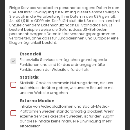
13. Januar 2025
|
Allgemein
,
Glaubensfragen
Einige Services verarbeiten personenbezogene Daten in den
Weiterlesen
USA. Mit Ihrer Einwilligung zur Nutzung dieser Services willigen
Sie auch in die Verarbeitung Ihrer Daten in den USA gemäß
Art. 49 (1) lit. a GDPR ein. Der EuGH stuft die USA als ein Land mit
unzureichendem Datenschutz nach EU-Standards ein. Es
besteht beispielsweise die Gefahr, dass US-Behörden
personenbezogene Daten in Überwachungsprogrammen
verarbeiten, ohne dass für Europäerinnen und Europäer eine
Klagemöglichkeit besteht.
Es folgt eine Liste der Service-Gruppen, für die
Essenziell
Essenzielle Services ermöglichen grundlegende
Funktionen und sind für das ordnungsgemäße
Funktionieren der Website erforderlich.
SUCHE
Statistik
Statistik-Cookies sammeln Nutzungsdaten, die uns
Suche
Aufschluss darüber geben, wie unsere Besucher mit
unserer Website umgehen.
nach:
Externe Medien
Inhalte von Videoplattformen und Social-Media-
Plattformen werden standardmäßig blockiert. Wenn
AKTUELLES
externe Services akzeptiert werden, ist für den Zugriff
auf diese Inhalte keine manuelle Einwilligung mehr
Im Fokus: August
erforderlich.