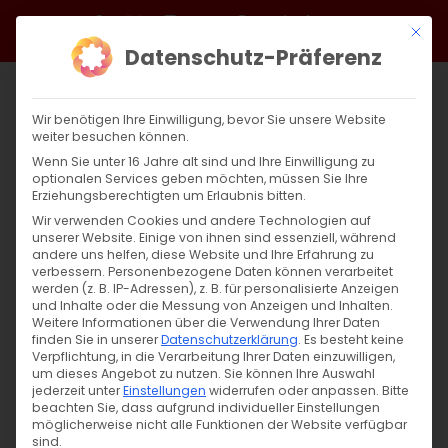
Zum
Facebook
X
Instagram
YouTube
Spotify
Telegram
LinkedIn
SoundCloud
Mit di
Inhalt
Datenschutz-Präferenz
springen
Wir benötigen Ihre Einwilligung, bevor Sie unsere Website
weiter besuchen können.
Wenn Sie unter 16 Jahre alt sind und Ihre Einwilligung zu
optionalen Services geben möchten, müssen Sie Ihre
Erziehungsberechtigten um Erlaubnis bitten.
Wir verwenden Cookies und andere Technologien auf
unserer Website. Einige von ihnen sind essenziell, während
andere uns helfen, diese Website und Ihre Erfahrung zu
Die Beschneidung und Namensgebung
verbessern.
Personenbezogene Daten können verarbeitet
werden (z. B. IP-Adressen), z. B. für personalisierte Anzeigen
Christi
und Inhalte oder die Messung von Anzeigen und Inhalten.
Weitere Informationen über die Verwendung Ihrer Daten
finden Sie in unserer
Datenschutzerklärung
.
Es besteht keine
Die Beschneidung und Namensgebung
Verpflichtung, in die Verarbeitung Ihrer Daten einzuwilligen,
um dieses Angebot zu nutzen.
Sie können Ihre Auswahl
Christi Ein Fest mit [...]
jederzeit unter
Einstellungen
widerrufen oder anpassen.
Bitte
beachten Sie, dass aufgrund individueller Einstellungen
möglicherweise nicht alle Funktionen der Website verfügbar
sind.