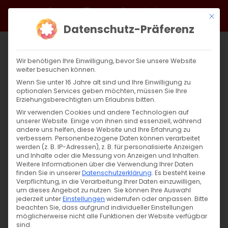
Zum
Facebook
X
Instagram
YouTube
Spotify
Telegram
LinkedIn
SoundCloud
Mit di
Inhalt
Datenschutz-Präferenz
springen
Wir benötigen Ihre Einwilligung, bevor Sie unsere Website
weiter besuchen können.
Wenn Sie unter 16 Jahre alt sind und Ihre Einwilligung zu
optionalen Services geben möchten, müssen Sie Ihre
Erziehungsberechtigten um Erlaubnis bitten.
Wir verwenden Cookies und andere Technologien auf
unserer Website. Einige von ihnen sind essenziell, während
andere uns helfen, diese Website und Ihre Erfahrung zu
verbessern.
Personenbezogene Daten können verarbeitet
werden (z. B. IP-Adressen), z. B. für personalisierte Anzeigen
und Inhalte oder die Messung von Anzeigen und Inhalten.
Weitere Informationen über die Verwendung Ihrer Daten
finden Sie in unserer
Datenschutzerklärung
.
Es besteht keine
Verpflichtung, in die Verarbeitung Ihrer Daten einzuwilligen,
um dieses Angebot zu nutzen.
Sie können Ihre Auswahl
jederzeit unter
Einstellungen
widerrufen oder anpassen.
Bitte
beachten Sie, dass aufgrund individueller Einstellungen
möglicherweise nicht alle Funktionen der Website verfügbar
sind.