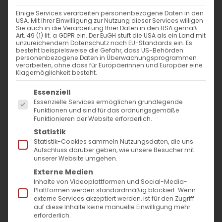
Einige Services verarbeiten personenbezogene Daten in den
Ökumenische Partnerschaft zur
USA. Mit Ihrer Einwilligung zur Nutzung dieser Services willigen
Sie auch in die Verarbeitung Ihrer Daten in den USA gemäß
Bewahrung der Schöpfung
Art. 49 (1) lit. a GDPR ein. Der EuGH stuft die USA als ein Land mit
unzureichendem Datenschutz nach EU-Standards ein. Es
besteht beispielsweise die Gefahr, dass US-Behörden
personenbezogene Daten in Überwachungsprogrammen
Pressemitteilung Die Armenische Gemeinde
verarbeiten, ohne dass für Europäerinnen und Europäer eine
Klagemöglichkeit besteht.
bezieht ökologisch nachhaltige Energie vom
Es folgt eine Liste der Service-Gruppen, für die
ökumenischen [...]
Essenziell
Essenzielle Services ermöglichen grundlegende
Funktionen und sind für das ordnungsgemäße
Funktionieren der Website erforderlich.
4. Oktober 2021
|
Allgemein
,
Pressemitteilungen
Statistik
Weiterlesen
Statistik-Cookies sammeln Nutzungsdaten, die uns
Aufschluss darüber geben, wie unsere Besucher mit
unserer Website umgehen.
Externe Medien
Inhalte von Videoplattformen und Social-Media-
Plattformen werden standardmäßig blockiert. Wenn
externe Services akzeptiert werden, ist für den Zugriff
auf diese Inhalte keine manuelle Einwilligung mehr
erforderlich.