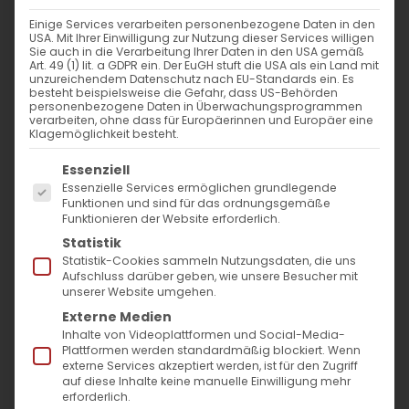
nach:
Einige Services verarbeiten personenbezogene Daten in den
USA. Mit Ihrer Einwilligung zur Nutzung dieser Services willigen
Sie auch in die Verarbeitung Ihrer Daten in den USA gemäß
AKTUELLES
Art. 49 (1) lit. a GDPR ein. Der EuGH stuft die USA als ein Land mit
unzureichendem Datenschutz nach EU-Standards ein. Es
besteht beispielsweise die Gefahr, dass US-Behörden
Im Fokus: August
personenbezogene Daten in Überwachungsprogrammen
verarbeiten, ohne dass für Europäerinnen und Europäer eine
Klagemöglichkeit besteht.
Sichtbar sein, ins Gespräch kommen
Es folgt eine Liste der Service-Gruppen, für die
Essenziell
Essenzielle Services ermöglichen grundlegende
Vardavar in Göppingen und in den
Funktionen und sind für das ordnungsgemäße
Funktionieren der Website erforderlich.
Gemeinden der Diözese
Statistik
Statistik-Cookies sammeln Nutzungsdaten, die uns
Aufschluss darüber geben, wie unsere Besucher mit
unserer Website umgehen.
Externe Medien
Inhalte von Videoplattformen und Social-Media-
Plattformen werden standardmäßig blockiert. Wenn
MO
DI
MI
DO
FR
SA
SO
externe Services akzeptiert werden, ist für den Zugriff
auf diese Inhalte keine manuelle Einwilligung mehr
erforderlich.
27
28
29
30
31
1
2