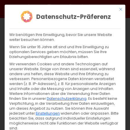
Zum
Facebook
X
Instagram
YouTube
Spotify
Telegram
LinkedIn
SoundCloud
Mit di
Inhalt
Datenschutz-Präferenz
springen
Wir benötigen Ihre Einwilligung, bevor Sie unsere Website
weiter besuchen können.
Wenn Sie unter 16 Jahre alt sind und Ihre Einwilligung zu
optionalen Services geben möchten, müssen Sie Ihre
Erziehungsberechtigten um Erlaubnis bitten.
Wir verwenden Cookies und andere Technologien auf
unserer Website. Einige von ihnen sind essenziell, während
andere uns helfen, diese Website und Ihre Erfahrung zu
verbessern.
Personenbezogene Daten können verarbeitet
werden (z. B. IP-Adressen), z. B. für personalisierte Anzeigen
und Inhalte oder die Messung von Anzeigen und Inhalten.
Weitere Informationen über die Verwendung Ihrer Daten
finden Sie in unserer
Datenschutzerklärung
.
Es besteht keine
Verpflichtung, in die Verarbeitung Ihrer Daten einzuwilligen,
um dieses Angebot zu nutzen.
Sie können Ihre Auswahl
SUCHE
jederzeit unter
Einstellungen
widerrufen oder anpassen.
Bitte
beachten Sie, dass aufgrund individueller Einstellungen
Suche
möglicherweise nicht alle Funktionen der Website verfügbar
sind.