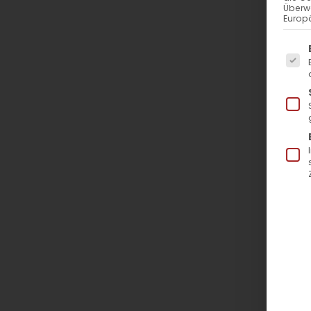
Überw
Europä
Es f