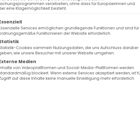
achungsprogrammen verarbeiten, ohne dass für Europäerinnen und
er eine Klagemöglichkeit besteht.
olgt eine Liste der Service-Gruppen, für die eine Ein
Essenziell
Essenzielle Services ermöglichen grundlegende Funktionen und sind für
ordnungsgemäße Funktionieren der Website erforderlich.
Statistik
Statistik-Cookies sammeln Nutzungsdaten, die uns Aufschluss darüber
geben, wie unsere Besucher mit unserer Website umgehen.
Externe Medien
Inhalte von Videoplattformen und Social-Media-Plattformen werden
standardmäßig blockiert. Wenn externe Services akzeptiert werden, ist f
Zugriff auf diese Inhalte keine manuelle Einwilligung mehr erforderlich.