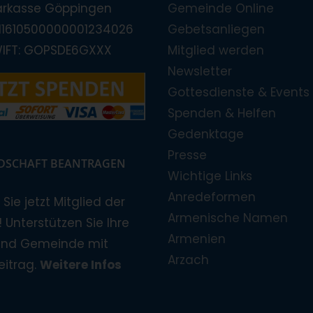
arkasse Göppingen
Gemeinde Online
E11610500000001234026
Gebetsanliegen
WIFT: GOPSDE6GXXX
Mitglied werden
Newsletter
Gottesdienste & Events
Spenden & Helfen
Gedenktage
Presse
EDSCHAFT BEANTRAGEN
Wichtige Links
Anredeformen
Sie jetzt Mitglied der
Armenische Namen
 Unterstützen Sie Ihre
Armenien
und Gemeinde mit
Arzach
eitrag.
Weitere Infos