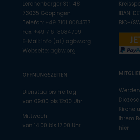
Lerchenberger Str. 48
Kreissp
73035 Göppingen
IBAN: D
Telefon:
+49 7161 8084717
BIC-/S
Fax:
+49 7161 8084709
E-Mail:
info (at) agbw.org
Webseite:
agbw.org
MITGLI
ÖFFNUNGSZEITEN
Werden 
Dienstag bis Freitag
Diözese!
von 09:00 bis 12:00 Uhr
Kirche 
Mittwoch
Ihrem B
von 14:00 bis 17:00 Uhr
hier