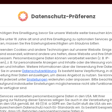
loud
AKTION HEIMAT SCHAFFEN!
Gottesdienste & Events
Se
Datenschutz-Präferenz
AGBW
WIR
BEKENN
nötigen Ihre Einwilligung, bevor Sie unsere Website weiter besuchen kö
ie unter 16 Jahre alt sind und Ihre Einwilligung zu optionalen Services 
n, müssen Sie Ihre Erziehungsberechtigten um Erlaubnis bitten.
rwenden Cookies und andere Technologien auf unserer Website. Einige
 Licht der Auferstehung
sind essenziell, während andere uns helfen, diese Website und Ihre Erfa
bessern.
Personenbezogene Daten können verarbeitet werden (z. B. IP-
en), z. B. für personalisierte Anzeigen und Inhalte oder die Messung von
ioversion des Beitrags [...]
en und Inhalten.
Weitere Informationen über die Verwendung Ihrer Date
 Sie in unserer
Datenschutzerklärung
.
Es besteht keine Verpflichtung, in d
eitung Ihrer Daten einzuwilligen, um dieses Angebot zu nutzen.
Sie könn
l jederzeit unter
Einstellungen
widerrufen oder anpassen.
Bitte beachte
ufgrund individueller Einstellungen möglicherweise nicht alle Funktione
Weiterle
e verfügbar sind.
 Services verarbeiten personenbezogene Daten in den USA. Mit Ihrer
ligung zur Nutzung dieser Services willigen Sie auch in die Verarbeitung I
in den USA gemäß Art. 49 (1) lit. a GDPR ein. Der EuGH stuft die USA als ei
zureichendem Datenschutz nach EU-Standards ein. Es besteht beispiel
efahr, dass US-Behörden personenbezogene Daten in