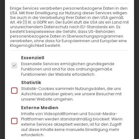
Einige Services verarbeiten personenbezogene Daten in den
USA. Mit Ihrer Einwilligung zur Nutzung dieser Services willigen
Sie auch in die Verarbeitung Ihrer Daten in den USA gemäß
Der Große Freitag
Art. 49 (1) lit. a GDPR ein. Der EuGH stuft die USA als ein Land mit
unzureichendem Datenschutz nach EU-Standards ein. Es
besteht beispielsweise die Gefahr, dass US-Behörden
personenbezogene Daten in Überwachungsprogrammen
Avag Urbat (Der Grße Freitag) Verrat,
verarbeiten, ohne dass für Europäerinnen und Europäer eine
Klagemöglichkeit besteht.
Kreuzigung und [...]
Es folgt eine Liste der Service-Gruppen, für die
Essenziell
Essenzielle Services ermöglichen grundlegende
Funktionen und sind für das ordnungsgemäße
18. April 2025
|
Glaubensfragen
Funktionieren der Website erforderlich.
Weiterlesen
Statistik
Statistik-Cookies sammeln Nutzungsdaten, die uns
Aufschluss darüber geben, wie unsere Besucher mit
unserer Website umgehen.
Externe Medien
Inhalte von Videoplattformen und Social-Media-
Plattformen werden standardmäßig blockiert. Wenn
externe Services akzeptiert werden, ist für den Zugriff
auf diese Inhalte keine manuelle Einwilligung mehr
erforderlich.