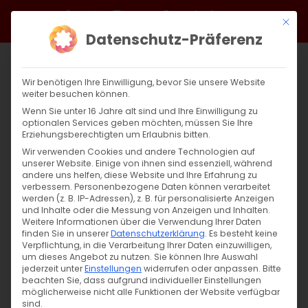
Zum
Facebook
X
Instagram
YouTube
Spotify
Telegram
LinkedIn
SoundCloud
Mit di
Inhalt
Datenschutz-Präferenz
springen
Wir benötigen Ihre Einwilligung, bevor Sie unsere Website
weiter besuchen können.
Wenn Sie unter 16 Jahre alt sind und Ihre Einwilligung zu
optionalen Services geben möchten, müssen Sie Ihre
Erziehungsberechtigten um Erlaubnis bitten.
Wir verwenden Cookies und andere Technologien auf
unserer Website. Einige von ihnen sind essenziell, während
andere uns helfen, diese Website und Ihre Erfahrung zu
verbessern.
Personenbezogene Daten können verarbeitet
werden (z. B. IP-Adressen), z. B. für personalisierte Anzeigen
und Inhalte oder die Messung von Anzeigen und Inhalten.
Weitere Informationen über die Verwendung Ihrer Daten
finden Sie in unserer
Datenschutzerklärung
.
Es besteht keine
Verpflichtung, in die Verarbeitung Ihrer Daten einzuwilligen,
um dieses Angebot zu nutzen.
Sie können Ihre Auswahl
jederzeit unter
Einstellungen
widerrufen oder anpassen.
Bitte
beachten Sie, dass aufgrund individueller Einstellungen
möglicherweise nicht alle Funktionen der Website verfügbar
sind.