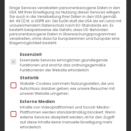
27. März 2025
|
Glaubensfragen
,
Sardaryan
Einige Services verarbeiten personenbezogene Daten in den
Weiterlesen
USA. Mit Ihrer Einwilligung zur Nutzung dieser Services willigen
Sie auch in die Verarbeitung Ihrer Daten in den USA gemäß
Art. 49 (1) lit. a GDPR ein. Der EuGH stuft die USA als ein Land mit
unzureichendem Datenschutz nach EU-Standards ein. Es
besteht beispielsweise die Gefahr, dass US-Behörden
personenbezogene Daten in Überwachungsprogrammen
verarbeiten, ohne dass für Europäerinnen und Europäer eine
Klagemöglichkeit besteht.
Es folgt eine Liste der Service-Gruppen, für die
Essenziell
Essenzielle Services ermöglichen grundlegende
Funktionen und sind für das ordnungsgemäße
Funktionieren der Website erforderlich.
SUCHE
Statistik
Statistik-Cookies sammeln Nutzungsdaten, die uns
Suche
Aufschluss darüber geben, wie unsere Besucher mit
unserer Website umgehen.
nach:
Externe Medien
Inhalte von Videoplattformen und Social-Media-
Plattformen werden standardmäßig blockiert. Wenn
AKTUELLES
externe Services akzeptiert werden, ist für den Zugriff
auf diese Inhalte keine manuelle Einwilligung mehr
Im Fokus: August
erforderlich.