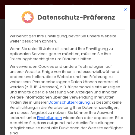
Zum
Facebook
X
Instagram
YouTube
Spotify
Telegram
LinkedIn
SoundCloud
Mit di
Inhalt
Datenschutz-Präferenz
springen
Wir benötigen Ihre Einwilligung, bevor Sie unsere Website
weiter besuchen können.
Wenn Sie unter 16 Jahre alt sind und Ihre Einwilligung zu
optionalen Services geben möchten, müssen Sie Ihre
Erziehungsberechtigten um Erlaubnis bitten.
Wir verwenden Cookies und andere Technologien auf
unserer Website. Einige von ihnen sind essenziell, während
andere uns helfen, diese Website und Ihre Erfahrung zu
Von der Schöpfung zur Auferstehung: Teil
verbessern.
Personenbezogene Daten können verarbeitet
werden (z. B. IP-Adressen), z. B. für personalisierte Anzeigen
12
und Inhalte oder die Messung von Anzeigen und Inhalten.
Weitere Informationen über die Verwendung Ihrer Daten
finden Sie in unserer
Datenschutzerklärung
.
Es besteht keine
Von der Schöpfung zur Auferstehung:
Verpflichtung, in die Verarbeitung Ihrer Daten einzuwilligen,
um dieses Angebot zu nutzen.
Sie können Ihre Auswahl
Christus als leidender [...]
jederzeit unter
Einstellungen
widerrufen oder anpassen.
Bitte
beachten Sie, dass aufgrund individueller Einstellungen
möglicherweise nicht alle Funktionen der Website verfügbar
sind.