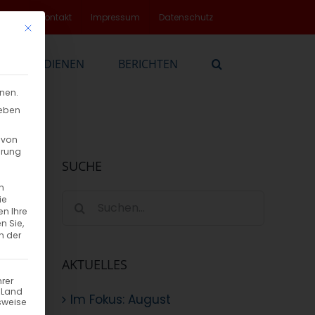
rvice
Kontakt
Impressum
Datenschutz
Mit diesem Button wird der Dialog geschlossen. Seine Funktionalität
EN
DIENEN
BERICHTEN
nnen.
geben
 von
hrung
SUCHE
n
Suche
ie
en Ihre
nach:
n Sie,
n der
sen
AKTUELLES
hrer
n Land
Im Fokus: August
sweise