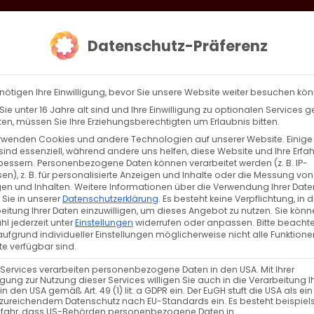
loud
AKTION HEIMAT SCHAFFEN!
Gottesdienste & Events
Se
Datenschutz-Präferenz
AGBW
WIR
BEKENN
nötigen Ihre Einwilligung, bevor Sie unsere Website weiter besuchen kö
ie unter 16 Jahre alt sind und Ihre Einwilligung zu optionalen Services 
n, müssen Sie Ihre Erziehungsberechtigten um Erlaubnis bitten.
rwenden Cookies und andere Technologien auf unserer Website. Einige
 der Schöpfung zur Auferstehung: Teil 12
sind essenziell, während andere uns helfen, diese Website und Ihre Erfa
bessern.
Personenbezogene Daten können verarbeitet werden (z. B. IP-
en), z. B. für personalisierte Anzeigen und Inhalte oder die Messung von
 der Schöpfung zur Auferstehung: Christus als
en und Inhalten.
Weitere Informationen über die Verwendung Ihrer Date
 Sie in unserer
Datenschutzerklärung
.
Es besteht keine Verpflichtung, in d
ender [...]
eitung Ihrer Daten einzuwilligen, um dieses Angebot zu nutzen.
Sie könn
l jederzeit unter
Einstellungen
widerrufen oder anpassen.
Bitte beachte
ufgrund individueller Einstellungen möglicherweise nicht alle Funktione
e verfügbar sind.
Weiterle
 Services verarbeiten personenbezogene Daten in den USA. Mit Ihrer
ligung zur Nutzung dieser Services willigen Sie auch in die Verarbeitung I
in den USA gemäß Art. 49 (1) lit. a GDPR ein. Der EuGH stuft die USA als ei
zureichendem Datenschutz nach EU-Standards ein. Es besteht beispiel
efahr, dass US-Behörden personenbezogene Daten in