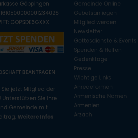
arkasse Göppingen
Gemeinde Online
E11610500000001234026
Gebetsanliegen
WIFT: GOPSDE6GXXX
Mitglied werden
Newsletter
Gottesdienste & Events
Spenden & Helfen
Gedenktage
Presse
EDSCHAFT BEANTRAGEN
Wichtige Links
Anredeformen
Sie jetzt Mitglied der
Armenische Namen
 Unterstützen Sie Ihre
Armenien
und Gemeinde mit
Arzach
eitrag.
Weitere Infos