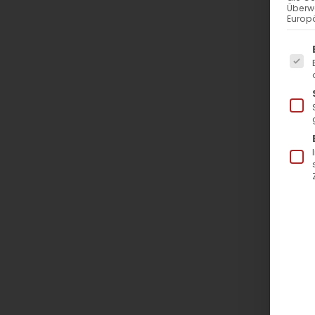
Überw
Europä
Es f