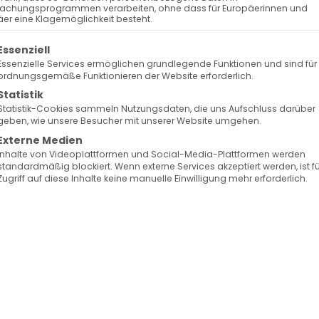
achungsprogrammen verarbeiten, ohne dass für Europäerinnen und
er eine Klagemöglichkeit besteht.
olgt eine Liste der Service-Gruppen, für die eine Ein
Essenziell
Essenzielle Services ermöglichen grundlegende Funktionen und sind für
ordnungsgemäße Funktionieren der Website erforderlich.
Statistik
Statistik-Cookies sammeln Nutzungsdaten, die uns Aufschluss darüber
geben, wie unsere Besucher mit unserer Website umgehen.
Externe Medien
Inhalte von Videoplattformen und Social-Media-Plattformen werden
standardmäßig blockiert. Wenn externe Services akzeptiert werden, ist f
Zugriff auf diese Inhalte keine manuelle Einwilligung mehr erforderlich.