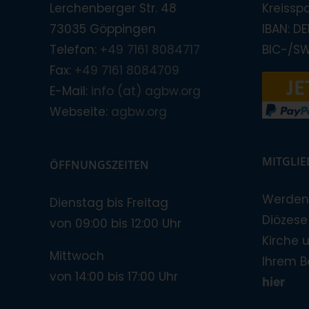
Lerchenberger Str. 48
Kreissp
73035 Göppingen
IBAN: D
Telefon:
+49 7161 8084717
BIC-/S
Fax:
+49 7161 8084709
E-Mail:
info (at) agbw.org
Webseite:
agbw.org
MITGLI
ÖFFNUNGSZEITEN
Werden 
Dienstag bis Freitag
Diözese!
von 09:00 bis 12:00 Uhr
Kirche 
Mittwoch
Ihrem B
von 14:00 bis 17:00 Uhr
hier