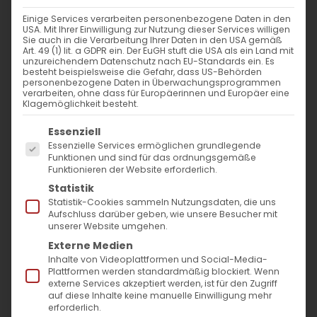
Rede über die Verklärung Christi
Einige Services verarbeiten personenbezogene Daten in den
USA. Mit Ihrer Einwilligung zur Nutzung dieser Services willigen
Sie auch in die Verarbeitung Ihrer Daten in den USA gemäß
„Und nach sechs Tagen nahm er den Petrus,
Art. 49 (1) lit. a GDPR ein. Der EuGH stuft die USA als ein Land mit
unzureichendem Datenschutz nach EU-Standards ein. Es
Jakobus und [...]
besteht beispielsweise die Gefahr, dass US-Behörden
personenbezogene Daten in Überwachungsprogrammen
verarbeiten, ohne dass für Europäerinnen und Europäer eine
Klagemöglichkeit besteht.
10. Juli 2021
|
Glaubensfragen
Es folgt eine Liste der Service-Gruppen, für die
Essenziell
Weiterlesen
Essenzielle Services ermöglichen grundlegende
Funktionen und sind für das ordnungsgemäße
Funktionieren der Website erforderlich.
Statistik
Statistik-Cookies sammeln Nutzungsdaten, die uns
Aufschluss darüber geben, wie unsere Besucher mit
unserer Website umgehen.
Externe Medien
Inhalte von Videoplattformen und Social-Media-
Plattformen werden standardmäßig blockiert. Wenn
externe Services akzeptiert werden, ist für den Zugriff
SUCHE
auf diese Inhalte keine manuelle Einwilligung mehr
erforderlich.