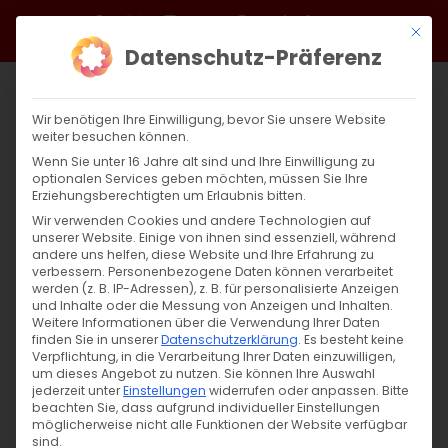
Zum
Facebook
X
Instagram
YouTube
Spotify
Telegram
LinkedIn
SoundCloud
Mit di
Inhalt
Datenschutz-Präferenz
springen
Wir benötigen Ihre Einwilligung, bevor Sie unsere Website
weiter besuchen können.
Wenn Sie unter 16 Jahre alt sind und Ihre Einwilligung zu
optionalen Services geben möchten, müssen Sie Ihre
Erziehungsberechtigten um Erlaubnis bitten.
Wir verwenden Cookies und andere Technologien auf
unserer Website. Einige von ihnen sind essenziell, während
andere uns helfen, diese Website und Ihre Erfahrung zu
verbessern.
Personenbezogene Daten können verarbeitet
werden (z. B. IP-Adressen), z. B. für personalisierte Anzeigen
und Inhalte oder die Messung von Anzeigen und Inhalten.
Weitere Informationen über die Verwendung Ihrer Daten
finden Sie in unserer
Datenschutzerklärung
.
Es besteht keine
Verpflichtung, in die Verarbeitung Ihrer Daten einzuwilligen,
um dieses Angebot zu nutzen.
Sie können Ihre Auswahl
jederzeit unter
Einstellungen
widerrufen oder anpassen.
Bitte
beachten Sie, dass aufgrund individueller Einstellungen
möglicherweise nicht alle Funktionen der Website verfügbar
sind.