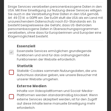
Weiterlesen
Einige Services verarbeiten personenbezogene Daten in den
USA. Mit Ihrer Einwilligung zur Nutzung dieser Services willigen
Sie auch in die Verarbeitung Ihrer Daten in den USA gemäß
Art. 49 (1) lit. a GDPR ein. Der EuGH stuft die USA als ein Land mit
unzureichendem Datenschutz nach EU-Standards ein. Es
besteht beispielsweise die Gefahr, dass US-Behörden
personenbezogene Daten in Überwachungsprogrammen
verarbeiten, ohne dass für Europäerinnen und Europäer eine
Klagemöglichkeit besteht.
Es folgt eine Liste der Service-Gruppen, für die
Essenziell
Essenzielle Services ermöglichen grundlegende
SUCHE
Funktionen und sind für das ordnungsgemäße
Funktionieren der Website erforderlich.
Statistik
Suche
Statistik-Cookies sammeln Nutzungsdaten, die uns
nach:
Aufschluss darüber geben, wie unsere Besucher mit
unserer Website umgehen.
Externe Medien
AKTUELLES
Inhalte von Videoplattformen und Social-Media-
Plattformen werden standardmäßig blockiert. Wenn
externe Services akzeptiert werden, ist für den Zugriff
Im Fokus: August
auf diese Inhalte keine manuelle Einwilligung mehr
erforderlich.