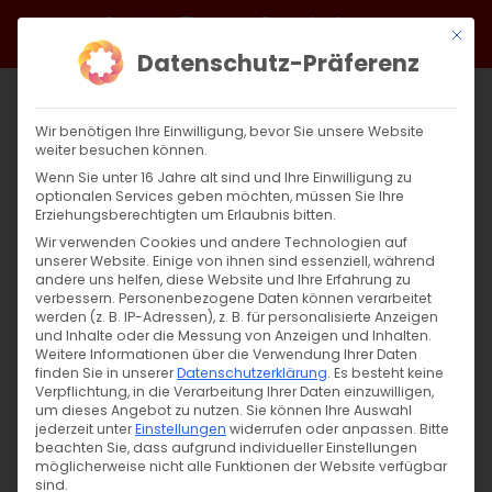
Zum
Facebook
X
Instagram
YouTube
Spotify
Telegram
LinkedIn
SoundCloud
Mit di
Inhalt
Datenschutz-Präferenz
springen
Wir benötigen Ihre Einwilligung, bevor Sie unsere Website
weiter besuchen können.
Wenn Sie unter 16 Jahre alt sind und Ihre Einwilligung zu
optionalen Services geben möchten, müssen Sie Ihre
Erziehungsberechtigten um Erlaubnis bitten.
Wir verwenden Cookies und andere Technologien auf
unserer Website. Einige von ihnen sind essenziell, während
andere uns helfen, diese Website und Ihre Erfahrung zu
Frühlingszauber und Poesie
verbessern.
Personenbezogene Daten können verarbeitet
werden (z. B. IP-Adressen), z. B. für personalisierte Anzeigen
und Inhalte oder die Messung von Anzeigen und Inhalten.
Weitere Informationen über die Verwendung Ihrer Daten
Frühlingszauber und Poesie Man könnte
finden Sie in unserer
Datenschutzerklärung
.
Es besteht keine
meinen, die Natur [...]
Verpflichtung, in die Verarbeitung Ihrer Daten einzuwilligen,
um dieses Angebot zu nutzen.
Sie können Ihre Auswahl
jederzeit unter
Einstellungen
widerrufen oder anpassen.
Bitte
beachten Sie, dass aufgrund individueller Einstellungen
möglicherweise nicht alle Funktionen der Website verfügbar
1. März 2025
|
Allgemein
sind.