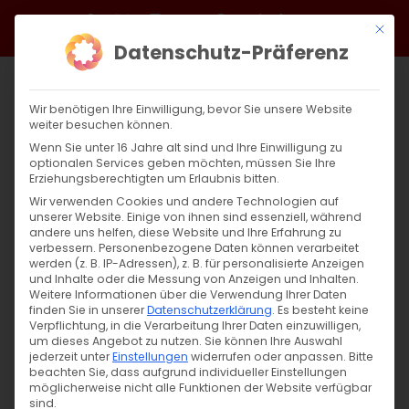
Zum
Facebook
X
Instagram
YouTube
Spotify
Telegram
LinkedIn
SoundCloud
Mit di
Inhalt
Datenschutz-Präferenz
springen
Wir benötigen Ihre Einwilligung, bevor Sie unsere Website
weiter besuchen können.
Wenn Sie unter 16 Jahre alt sind und Ihre Einwilligung zu
optionalen Services geben möchten, müssen Sie Ihre
Erziehungsberechtigten um Erlaubnis bitten.
Wir verwenden Cookies und andere Technologien auf
unserer Website. Einige von ihnen sind essenziell, während
andere uns helfen, diese Website und Ihre Erfahrung zu
Seine Heiligkeit Karekin II
verbessern.
Personenbezogene Daten können verarbeitet
werden (z. B. IP-Adressen), z. B. für personalisierte Anzeigen
und Inhalte oder die Messung von Anzeigen und Inhalten.
Weitere Informationen über die Verwendung Ihrer Daten
S. H. Karekin II, Katholikos aller Armenier Hüter
finden Sie in unserer
Datenschutzerklärung
.
Es besteht keine
[...]
Verpflichtung, in die Verarbeitung Ihrer Daten einzuwilligen,
um dieses Angebot zu nutzen.
Sie können Ihre Auswahl
jederzeit unter
Einstellungen
widerrufen oder anpassen.
Bitte
beachten Sie, dass aufgrund individueller Einstellungen
möglicherweise nicht alle Funktionen der Website verfügbar
27. Februar 2025
|
Allgemein
sind.