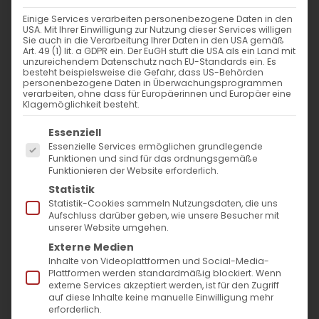
Weiterlesen
Einige Services verarbeiten personenbezogene Daten in den
USA. Mit Ihrer Einwilligung zur Nutzung dieser Services willigen
Sie auch in die Verarbeitung Ihrer Daten in den USA gemäß
Art. 49 (1) lit. a GDPR ein. Der EuGH stuft die USA als ein Land mit
unzureichendem Datenschutz nach EU-Standards ein. Es
besteht beispielsweise die Gefahr, dass US-Behörden
personenbezogene Daten in Überwachungsprogrammen
verarbeiten, ohne dass für Europäerinnen und Europäer eine
Klagemöglichkeit besteht.
Es folgt eine Liste der Service-Gruppen, für die
Essenziell
Essenzielle Services ermöglichen grundlegende
SUCHE
Funktionen und sind für das ordnungsgemäße
Funktionieren der Website erforderlich.
Statistik
Suche
Statistik-Cookies sammeln Nutzungsdaten, die uns
nach:
Aufschluss darüber geben, wie unsere Besucher mit
unserer Website umgehen.
Externe Medien
AKTUELLES
Inhalte von Videoplattformen und Social-Media-
Plattformen werden standardmäßig blockiert. Wenn
externe Services akzeptiert werden, ist für den Zugriff
Im Fokus: August
auf diese Inhalte keine manuelle Einwilligung mehr
erforderlich.