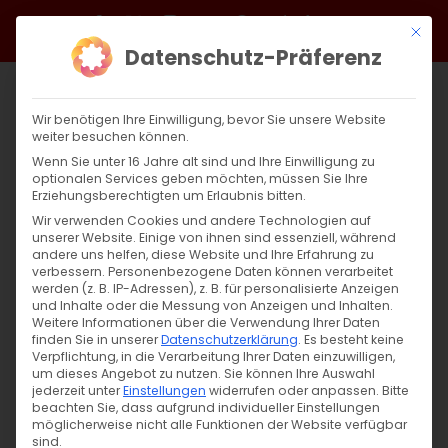
Zum
Facebook
X
Instagram
YouTube
Spotify
Telegram
LinkedIn
SoundCloud
Mit di
Inhalt
Datenschutz-Präferenz
springen
Wir benötigen Ihre Einwilligung, bevor Sie unsere Website
weiter besuchen können.
Wenn Sie unter 16 Jahre alt sind und Ihre Einwilligung zu
optionalen Services geben möchten, müssen Sie Ihre
Erziehungsberechtigten um Erlaubnis bitten.
Wir verwenden Cookies und andere Technologien auf
unserer Website. Einige von ihnen sind essenziell, während
andere uns helfen, diese Website und Ihre Erfahrung zu
verbessern.
Personenbezogene Daten können verarbeitet
werden (z. B. IP-Adressen), z. B. für personalisierte Anzeigen
und Inhalte oder die Messung von Anzeigen und Inhalten.
Weitere Informationen über die Verwendung Ihrer Daten
finden Sie in unserer
Datenschutzerklärung
.
Es besteht keine
Verpflichtung, in die Verarbeitung Ihrer Daten einzuwilligen,
um dieses Angebot zu nutzen.
Sie können Ihre Auswahl
jederzeit unter
Einstellungen
widerrufen oder anpassen.
Bitte
beachten Sie, dass aufgrund individueller Einstellungen
möglicherweise nicht alle Funktionen der Website verfügbar
sind.