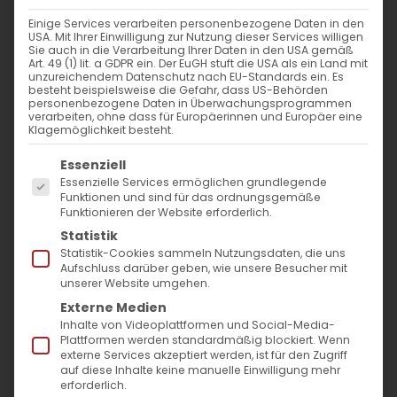
Einige Services verarbeiten personenbezogene Daten in den
USA. Mit Ihrer Einwilligung zur Nutzung dieser Services willigen
Sie auch in die Verarbeitung Ihrer Daten in den USA gemäß
Gemeindefest an Ostern
Art. 49 (1) lit. a GDPR ein. Der EuGH stuft die USA als ein Land mit
unzureichendem Datenschutz nach EU-Standards ein. Es
besteht beispielsweise die Gefahr, dass US-Behörden
personenbezogene Daten in Überwachungsprogrammen
Զատկական Տոնախմբություն
verarbeiten, ohne dass für Europäerinnen und Europäer eine
Klagemöglichkeit besteht.
Gemeindefest an Ostern [...]
Es folgt eine Liste der Service-Gruppen, für die
Essenziell
Essenzielle Services ermöglichen grundlegende
Funktionen und sind für das ordnungsgemäße
31. März 2026
|
Aktuell
,
Allgemein
,
Gemeinde
Funktionieren der Website erforderlich.
Weiterlesen
Statistik
Statistik-Cookies sammeln Nutzungsdaten, die uns
Aufschluss darüber geben, wie unsere Besucher mit
unserer Website umgehen.
Externe Medien
Inhalte von Videoplattformen und Social-Media-
Plattformen werden standardmäßig blockiert. Wenn
externe Services akzeptiert werden, ist für den Zugriff
auf diese Inhalte keine manuelle Einwilligung mehr
erforderlich.