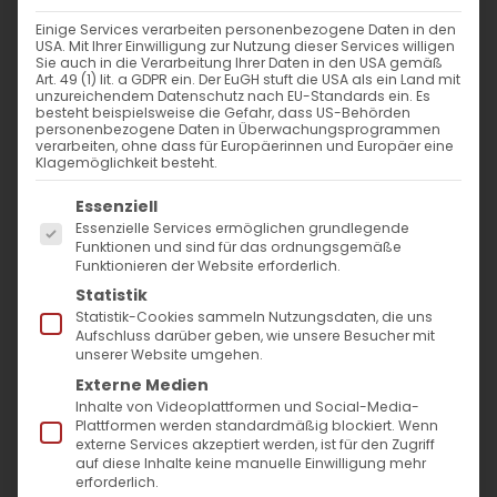
1. April 2025
|
Allgemein
Einige Services verarbeiten personenbezogene Daten in den
Weiterlesen
USA. Mit Ihrer Einwilligung zur Nutzung dieser Services willigen
Sie auch in die Verarbeitung Ihrer Daten in den USA gemäß
Art. 49 (1) lit. a GDPR ein. Der EuGH stuft die USA als ein Land mit
unzureichendem Datenschutz nach EU-Standards ein. Es
besteht beispielsweise die Gefahr, dass US-Behörden
personenbezogene Daten in Überwachungsprogrammen
verarbeiten, ohne dass für Europäerinnen und Europäer eine
Klagemöglichkeit besteht.
Es folgt eine Liste der Service-Gruppen, für die
Essenziell
Essenzielle Services ermöglichen grundlegende
Funktionen und sind für das ordnungsgemäße
Funktionieren der Website erforderlich.
SUCHE
Statistik
Statistik-Cookies sammeln Nutzungsdaten, die uns
Suche
Aufschluss darüber geben, wie unsere Besucher mit
unserer Website umgehen.
nach:
Externe Medien
Inhalte von Videoplattformen und Social-Media-
Plattformen werden standardmäßig blockiert. Wenn
AKTUELLES
externe Services akzeptiert werden, ist für den Zugriff
auf diese Inhalte keine manuelle Einwilligung mehr
Im Fokus: August
erforderlich.