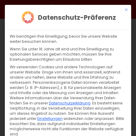
Zum
Facebook
X
Instagram
YouTube
Spotify
Telegram
LinkedIn
SoundCloud
Mit di
Inhalt
Datenschutz-Präferenz
springen
Wir benötigen Ihre Einwilligung, bevor Sie unsere Website
weiter besuchen können.
Wenn Sie unter 16 Jahre alt sind und Ihre Einwilligung zu
optionalen Services geben möchten, müssen Sie Ihre
Erziehungsberechtigten um Erlaubnis bitten.
Wir verwenden Cookies und andere Technologien auf
unserer Website. Einige von ihnen sind essenziell, während
andere uns helfen, diese Website und Ihre Erfahrung zu
Austausch mit Politikern über ein
verbessern.
Personenbezogene Daten können verarbeitet
werden (z. B. IP-Adressen), z. B. für personalisierte Anzeigen
Gemeindezentrum in Stuttgart
und Inhalte oder die Messung von Anzeigen und Inhalten.
Weitere Informationen über die Verwendung Ihrer Daten
finden Sie in unserer
Datenschutzerklärung
.
Es besteht keine
Austausch mit Politikern über ein
Verpflichtung, in die Verarbeitung Ihrer Daten einzuwilligen,
um dieses Angebot zu nutzen.
Sie können Ihre Auswahl
Gemeindezentrum in Stuttgart [...]
jederzeit unter
Einstellungen
widerrufen oder anpassen.
Bitte
beachten Sie, dass aufgrund individueller Einstellungen
möglicherweise nicht alle Funktionen der Website verfügbar
sind.